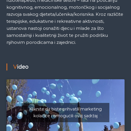
fizioterapeuti, medicinske sestre – radi na poticanju
kognitivnog, emocionalnog, motoričkog i socijalnog
razvoja svakog djeteta/učenika/korisnika. Kroz različite
terapijske, edukativne i rekreativne aktivnosti,
ustanova nastoji osnažiti djecu i mlade za što
samostalniji i kvalitetniji život te pružiti podršku
njihovim porodicama i zajednici.
Video
Kliknite da biste prihvatili marketing
kolačiće i omogućili ovaj sadržaj