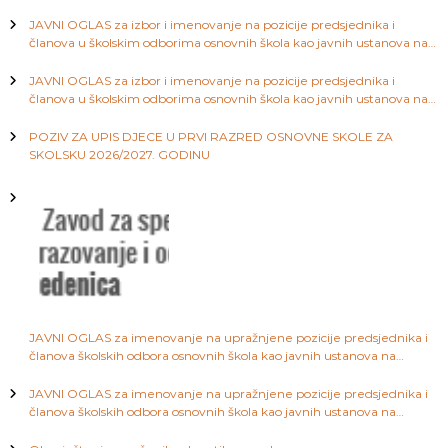
g
a
JAVNI OGLAS za izbor i imenovanje na pozicije predsjednika i
S
a
članova u školskim odborima osnovnih škola kao javnih ustanova na
a
području Kantona Sarajevo
r
JAVNI OGLAS za izbor i imenovanje na pozicije predsjednika i
c
a
članova u školskim odborima osnovnih škola kao javnih ustanova na
j
području Kantona Sarajevo
e
i
POZIV ZA UPIS DJECE U PRVI RAZRED OSNOVNE SKOLE ZA
v
SKOLSKU 2026/2027. GODINU
o
j
a
č
l
JAVNI OGLAS za imenovanje na upražnjene pozicije predsjednika i
a
članova školskih odbora osnovnih škola kao javnih ustanova na
području Kantona Sarajevo
JAVNI OGLAS za imenovanje na upražnjene pozicije predsjednika i
n
članova školskih odbora osnovnih škola kao javnih ustanova na
području Kantona Sarajevo