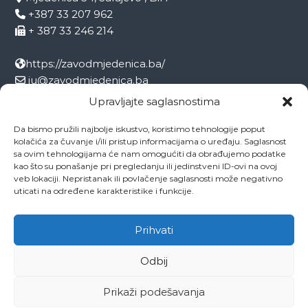
+387 33 207 962
+ 387 33 246 214
https://zavodmjedenica.ba/
ju@zavodmjedenica.ba
info@zamjed.edu.ba
Upravljajte saglasnostima
Da bismo pružili najbolje iskustvo, koristimo tehnologije poput
Direktor:
+ 387 33 207 963
kolačića za čuvanje i/ili pristup informacijama o uređaju. Saglasnost
Sekretar:
+ 387 33 215 668
sa ovim tehnologijama će nam omogućiti da obrađujemo podatke
Pedagog:
+ 387 33 246 212
kao što su ponašanje pri pregledanju ili jedinstveni ID-ovi na ovoj
veb lokaciji. Nepristanak ili povlačenje saglasnosti može negativno
Psiholog:
+ 387 33 246 208
uticati na određene karakteristike i funkcije.
Socijalni radnik:
+ 387 33 207 001
Prihvati
Odbij
Copyright © 2026
ZAVOD MJEDENICA SARAJEVO
All rights reserved.
Theme:
Flash
by ThemeGrill. Powered by
WordPress
Prikaži podešavanja
O ustanovi
Ovo je naša Mjedenica
Dokumenti
Projekti