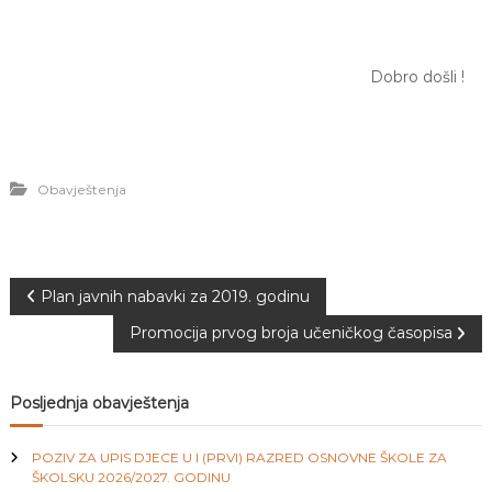
J
o
v
E
a
V
n
Dobro došli !
O
j
e
i
o
d
Obavještenja
g
o
j
d
j
N
e
Plan javnih nabavki za 2019. godinu
c
e
Promocija prvog broja učeničkog časopisa
a
M
j
v
e
Posljednja obavještenja
d
e
i
n
POZIV ZA UPIS DJECE U I (PRVI) RAZRED OSNOVNE ŠKOLE ZA
i
ŠKOLSKU 2026/2027. GODINU
c