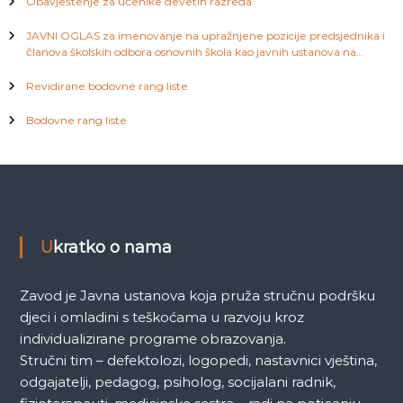
a
Obavještenje za učenike devetih razreda
JAVNI OGLAS za imenovanje na upražnjene pozicije predsjednika i
k
članova školskih odbora osnovnih škola kao javnih ustanova na
području Kantona Sarajevo
a
Revidirane bodovne rang liste
Bodovne rang liste
Ukratko o nama
Zavod je Javna ustanova koja pruža stručnu podršku
djeci i omladini s teškoćama u razvoju kroz
individualizirane programe obrazovanja.
Stručni tim – defektolozi, logopedi, nastavnici vještina,
odgajatelji, pedagog, psiholog, socijalani radnik,