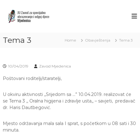
S
k
Z
J
U
i
A
Z
p
V
a
t
O
v
o
o
Tema 3
D
Home
Obavještenja
Tema 3
c
d
M
o
z
J
a
n
s
t
E
p
10/04/2019
Zavod Mjedenica
e
D
e
n
E
c
Poštovani roditelji/staratelji,
t
i
N
j
I
a
U okviru aktivnosti ,,Srijedom sa …” 10.04.2019. realizovat će
C
l
se Tema 3 ,, Oralna higijena i zdravlje usta,, – savjeti, predavač
n
A
dr. Haris Dautbegović.
o
S
o
A
b
Mjesto održavanja mala sala I sprat, s početkom u 08 sati i 30
r
R
minuta.
a
A
z