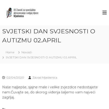
S
k
Z
J
U
i
A
Z
p
V
a
t
O
v
o
o
SVJETSKI DAN SVJESNOSTI O
D
c
d
M
o
z
AUTIZMU 02.APRIL
J
a
n
s
t
E
p
Home
Novosti
e
D
e
SVJETSKI DAN SVJESNOSTI O AUTIZMU 02.APRIL
n
E
c
t
i
N
j
I
a
C
l
02/04/2020
Zavod Mjedenica
n
A
o
Naše najljepše, sjajne male i velike zvjezdice nedostajete
S
o
nam.Čuvajte se, do skorog viđenja šaljemo vam najveći
A
b
zagrljaj.
r
R
a
A
z