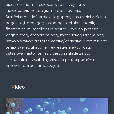
djeci i omladini s teškoćama u razvoju kroz
individualizirane programe obrazovanja.
Stručni tim – defektolozi, logopedi, nastavnici vještina,
odgajatelji, pedagog, psiholog, socijalani radnik,
fizioterapeuti, medicinske sestre – radi na poticanju
kognitivnog, emocionalnog, motoričkog i socijalnog
razvoja svakog djeteta/učenika/korisnika. Kroz različite
terapijske, edukativne i rekreativne aktivnosti,
ustanova nastoji osnažiti djecu i mlade za što
samostalniji i kvalitetniji život te pružiti podršku
njihovim porodicama i zajednici.
Video