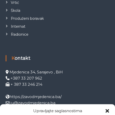
Vrtić
Škola
Produženi boravak
Internat
Radionice
Kontakt
Mjedenica 34, Sarajevo , BiH
+387 33 207 962
+ 387 33 246 214
https://zavodmjedenica.ba/
ju@zavodmjedenica.ba
info@zamjed.edu.ba
Upravljajte saglasnostima