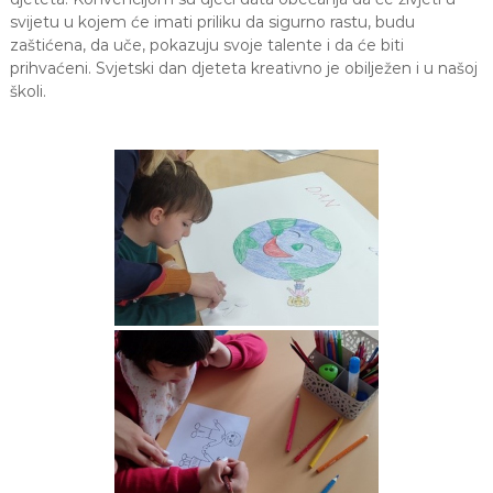
a
svijetu u kojem će imati priliku da sigurno rastu, budu
S
zaštićena, da uče, pokazuju svoje talente i da će biti
a
prihvaćeni. Svjetski dan djeteta kreativno je obilježen i u našoj
r
školi.
a
j
e
v
o