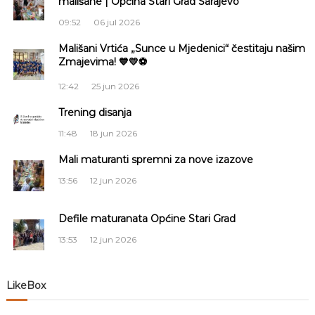
mališane | Općina Stari Grad Sarajevo
a
09:52
06 jul 2026
Mališani Vrtića „Sunce u Mjedenici“ čestitaju našim
c
Zmajevima! 💙💛⚽
i
12:42
25 jun 2026
Trening disanja
j
11:48
18 jun 2026
a
Mali maturanti spremni za nove izazove
č
13:56
12 jun 2026
l
Defile maturanata Općine Stari Grad
13:53
12 jun 2026
a
n
LikeBox
a