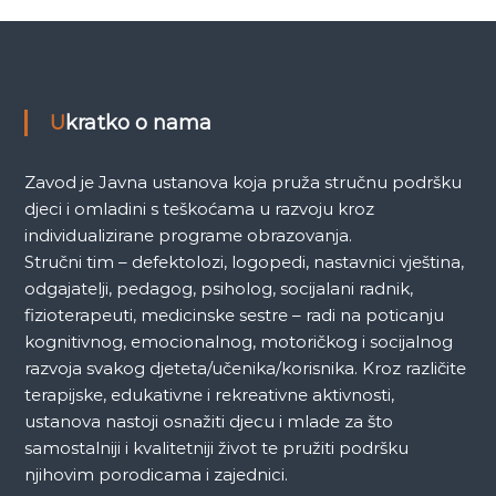
k
a
Ukratko o nama
Zavod je Javna ustanova koja pruža stručnu podršku
djeci i omladini s teškoćama u razvoju kroz
individualizirane programe obrazovanja.
Stručni tim – defektolozi, logopedi, nastavnici vještina,
odgajatelji, pedagog, psiholog, socijalani radnik,
fizioterapeuti, medicinske sestre – radi na poticanju
kognitivnog, emocionalnog, motoričkog i socijalnog
razvoja svakog djeteta/učenika/korisnika. Kroz različite
terapijske, edukativne i rekreativne aktivnosti,
ustanova nastoji osnažiti djecu i mlade za što
samostalniji i kvalitetniji život te pružiti podršku
njihovim porodicama i zajednici.