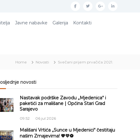
f
t
g
l
a
w
o
i
itelja
Javne nabavke
Galerija
Kontakti
c
i
o
n
e
t
g
k
b
t
l
e
o
e
e
d
Home
Novosti
Svečani prijem prvačića 2021.
o
r
p
i
k
l
n
u
osljednje novosti
s
Nastavak podrške Zavodu „Mjedenica“ i
paketići za mališane | Općina Stari Grad
Sarajevo
09:52
06 jul 2026
Mališani Vrtića „Sunce u Mjedenici“ čestitaju
našim Zmajevima! 💙💛⚽