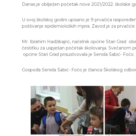
e
Danas je obilježen početak nove 2021/2022. školske g
M
j
U ovoj školskoj godini upisano je 9 prvačića raspoređen
e
poštivanje epidemioloških mjera. Zavod je za prvačiće 
d
e
n
Mr. Ibrahim Hadžibajrić, načelnik općine Stari Grad ob
i
čestitku za uspješan početak školovanja. Svečanom pri
c
općine Stari Grad prisustvovala je Senida Šabić- Fočo.
a
S
Gospođa Senida Šabić- Fočo je članica Školskog odbor
a
r
a
j
e
v
o