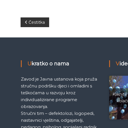
N
Čestitka
a
v
i
Ukratko o nama
Vid
g
Zavod je Javna ustanova koja pruža
a
stručnu podršku djeci i omladini s
teškoćama u razvoju kroz
Kliknite
c
individualizirane programe
kolač
obrazovanja.
i
Stručni tim – defektolozi, logopedi,
nastavnici vještina, odgajatelji,
j
pedagog, psiholog, socijalani radnik,