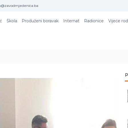
u@zavodmjedenica.ba
ić
Škola
Produženi boravak
Internat
Radionice
Vijeće rod
P