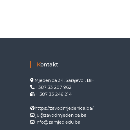
Kontakt
Mjedenica 34, Sarajevo , BiH
+387 33 207 962
+ 387 33 246 214
https://zavodmjedenica.ba/
ju@zavodmjedenica.ba
info@zamjed.edu.ba