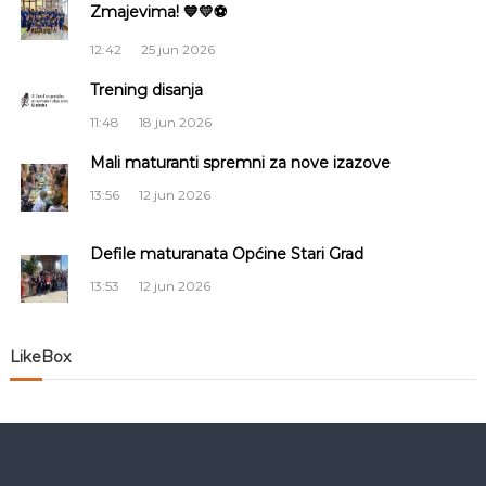
Zmajevima! 💙💛⚽
a
12:42
25 jun 2026
c
Trening disanja
i
11:48
18 jun 2026
j
Mali maturanti spremni za nove izazove
13:56
12 jun 2026
a
Defile maturanata Općine Stari Grad
č
13:53
12 jun 2026
l
a
LikeBox
n
a