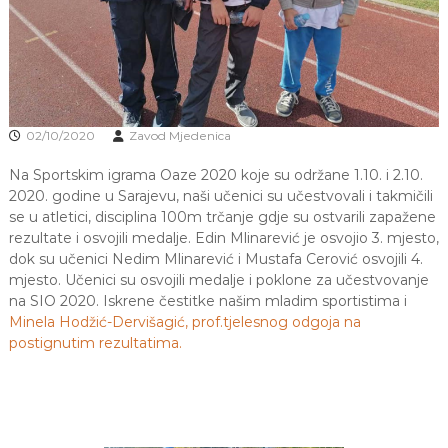
J
o
v
E
a
V
n
O
j
e
i
02/10/2020
Zavod Mjedenica
o
d
Na Sportskim igrama Oaze 2020 koje su održane 1.10. i 2.10.
g
o
2020. godine u Sarajevu, naši učenici su učestvovali i takmičili
j
se u atletici, disciplina 100m trčanje gdje su ostvarili zapažene
d
rezultate i osvojili medalje. Edin Mlinarević je osvojio 3. mjesto,
j
dok su učenici Nedim Mlinarević i Mustafa Cerović osvojili 4.
e
mjesto. Učenici su osvojili medalje i poklone za učestvovanje
c
na SIO 2020. Iskrene čestitke našim mladim sportistima i
e
M
Minela Hodžić-Dervišagić, prof.tjelesnog odgoja na
j
postignutim rezultatima.
e
d
e
n
i
c