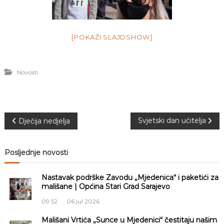
[POKAŽI SLAJDSHOW]
Novosti
N
Svjetski dan učitelja
Dječija nedjelja
a
Posljednje novosti
v
Nastavak podrške Zavodu „Mjedenica“ i paketići za
i
mališane | Općina Stari Grad Sarajevo
09:52
06 jul 2026
g
Mališani Vrtića „Sunce u Mjedenici“ čestitaju našim