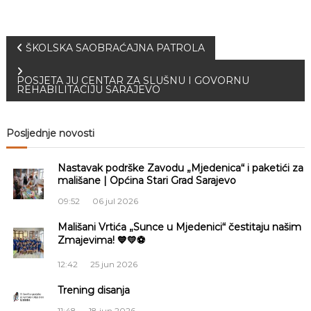
N
ŠKOLSKA SAOBRAĆAJNA PATROLA
a
POSJETA JU CENTAR ZA SLUŠNU I GOVORNU
REHABILITACIJU SARAJEVO
v
Posljednje novosti
i
Nastavak podrške Zavodu „Mjedenica“ i paketići za
g
mališane | Općina Stari Grad Sarajevo
a
09:52
06 jul 2026
Mališani Vrtića „Sunce u Mjedenici“ čestitaju našim
c
Zmajevima! 💙💛⚽
i
12:42
25 jun 2026
Trening disanja
j
11:48
18 jun 2026