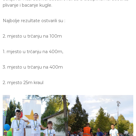
a
plivanje i bacanje kugle.
S
a
Najbolje rezultate ostvarili su :
r
a
j
2. mjesto u trčanju na 100m
e
v
o
1. mjesto u trčanju na 400m,
3. mjesto u trčanju na 400m
2. mjesto 25m kraul