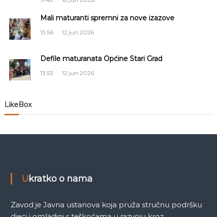
a
Mali maturanti spremni za nove izazove
č
13:56
12 jun 2026
l
Defile maturanata Općine Stari Grad
13:53
12 jun 2026
a
n
LikeBox
a
k
a
Ukratko o nama
Zavod je Javna ustanova koja pruža stručnu podršku
djeci i omladini s teškoćama u razvoju kroz