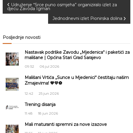
N
a
Udruženje “Srce puno osmjeha” organiziralo izlet za
djecu Zavoda Igman
S
a
a
Jednodnevni izlet Pionirska dolina
r
a
v
j
e
Posljednje novosti
v
i
o
Nastavak podrške Zavodu „Mjedenica“ i paketići za
g
mališane | Općina Stari Grad Sarajevo
09:52
06 jul 2026
a
Mališani Vrtića „Sunce u Mjedenici“ čestitaju našim
Zmajevima! 💙💛⚽
c
12:42
25 jun 2026
i
Trening disanja
j
11:48
18 jun 2026
a
Mali maturanti spremni za nove izazove