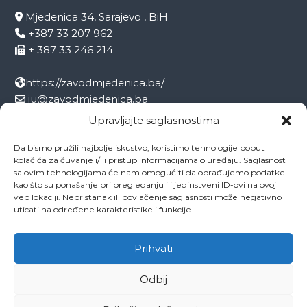
Mjedenica 34, Sarajevo , BiH
+387 33 207 962
+ 387 33 246 214
https://zavodmjedenica.ba/
ju@zavodmjedenica.ba
info@zamjed.edu.ba
Upravljajte saglasnostima
Da bismo pružili najbolje iskustvo, koristimo tehnologije poput
Direktor:
+ 387 33 207 963
kolačića za čuvanje i/ili pristup informacijama o uređaju. Saglasnost
Sekretar:
+ 387 33 215 668
sa ovim tehnologijama će nam omogućiti da obrađujemo podatke
Pedagog:
+ 387 33 246 212
kao što su ponašanje pri pregledanju ili jedinstveni ID-ovi na ovoj
veb lokaciji. Nepristanak ili povlačenje saglasnosti može negativno
Psiholog:
+ 387 33 246 208
uticati na određene karakteristike i funkcije.
Socijalni radnik:
+ 387 33 207 001
Prihvati
Odbij
Copyright © 2026
ZAVOD MJEDENICA SARAJEVO
All rights reserved.
Theme:
Flash
by ThemeGrill. Powered by
WordPress