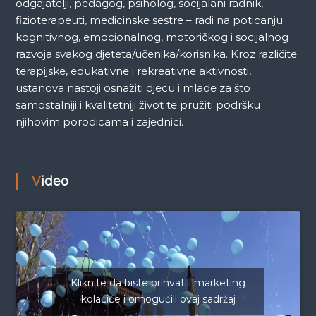
odgajatelji, pedagog, psiholog, socijalani radnik,
fizioterapeuti, medicinske sestre – radi na poticanju
kognitivnog, emocionalnog, motoričkog i socijalnog
razvoja svakog djeteta/učenika/korisnika. Kroz različite
terapijske, edukativne i rekreativne aktivnosti,
ustanova nastoji osnažiti djecu i mlade za što
samostalniji i kvalitetniji život te pružiti podršku
njihovim porodicama i zajednici.
Video
Kliknite da biste prihvatili marketing
kolačiće i omogućili ovaj sadržaj