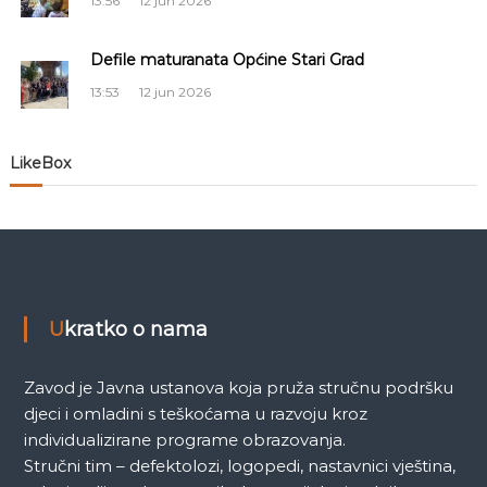
13:56
12 jun 2026
č
Defile maturanata Općine Stari Grad
l
13:53
12 jun 2026
a
n
LikeBox
a
k
a
Ukratko o nama
Zavod je Javna ustanova koja pruža stručnu podršku
djeci i omladini s teškoćama u razvoju kroz
individualizirane programe obrazovanja.
Stručni tim – defektolozi, logopedi, nastavnici vještina,