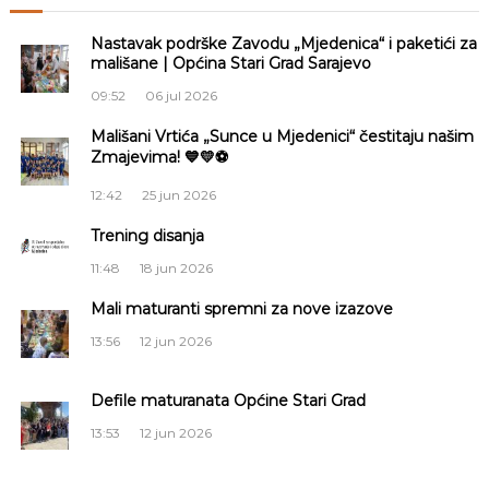
i
Nastavak podrške Zavodu „Mjedenica“ i paketići za
g
mališane | Općina Stari Grad Sarajevo
a
09:52
06 jul 2026
Mališani Vrtića „Sunce u Mjedenici“ čestitaju našim
c
Zmajevima! 💙💛⚽
i
12:42
25 jun 2026
Trening disanja
j
11:48
18 jun 2026
a
Mali maturanti spremni za nove izazove
č
13:56
12 jun 2026
l
Defile maturanata Općine Stari Grad
13:53
12 jun 2026
a