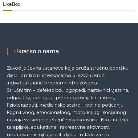
n
LikeBox
a
k
a
Ukratko o nama
Zavod je Javna ustanova koja pruža stručnu podršku
djeci i omladini s teškoćama u razvoju kroz
individualizirane programe obrazovanja.
Stručni tim – defektolozi, logopedi, nastavnici vještina,
odgajatelji, pedagog, psiholog, socijalani radnik,
fizioterapeuti, medicinske sestre – radi na poticanju
kognitivnog, emocionalnog, motoričkog i socijalnog
razvoja svakog djeteta/učenika/korisnika. Kroz različite
terapijske, edukativne i rekreativne aktivnosti,
ustanova nastoji osnažiti djecu i mlade za što