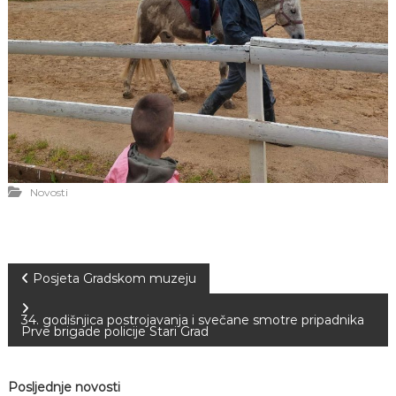
Novosti
N
Posjeta Gradskom muzeju
a
34. godišnjica postrojavanja i svečane smotre pripadnika
Prve brigade policije Stari Grad
v
Posljednje novosti