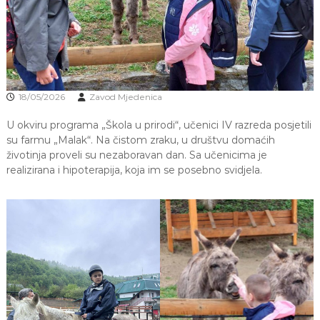
J
o
v
E
a
V
n
O
j
e
i
18/05/2026
Zavod Mjedenica
o
d
U okviru programa „Škola u prirodi“, učenici IV razreda posjetili
g
o
su farmu „Malak“. Na čistom zraku, u društvu domaćih
j
životinja proveli su nezaboravan dan. Sa učenicima je
d
realizirana i hipoterapija, koja im se posebno svidjela.
j
e
c
e
M
j
e
d
e
n
i
c