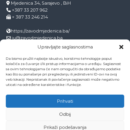
Mjedenica 34, Sarajevo , BiH
+387 33 207 962
+ 387 33 246 214
https://zavodmjedenica.ba/
ju@zavodmjedenica.ba
info@zamjed.edu.ba
Upravljajte saglasnostima
Da bismo pružili najbolje iskustvo, koristimo tehnologije poput
Direktor:
+ 387 33 207 963
kolačića za čuvanje i/ili pristup informacijama o uređaju. Saglasnost
Sekretar:
+ 387 33 215 668
sa ovim tehnologijama će nam omogućiti da obrađujemo podatke
Pedagog:
+ 387 33 246 212
kao što su ponašanje pri pregledanju ili jedinstveni ID-ovi na ovoj
veb lokaciji. Nepristanak ili povlačenje saglasnosti može negativno
Psiholog:
+ 387 33 246 208
uticati na određene karakteristike i funkcije.
Socijalni radnik:
+ 387 33 207 001
Prihvati
Odbij
Copyright © 2026
ZAVOD MJEDENICA SARAJEVO
All rights reserved.
Theme:
Flash
by ThemeGrill. Powered by
WordPress
Prikaži podešavanja