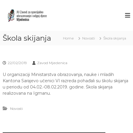
S
k
Z
J
U
i
A
Z
p
V
a
t
O
v
o
o
Škola skijanja
D
Home
Novosti
Škola skijanja
c
d
M
o
z
J
a
n
s
t
E
p
22/02/2019
Zavod Mjedenica
e
D
e
n
E
c
U organizaciji Ministarstva obrazovanja, nauke i mladih
t
i
N
Kantona Sarajevo učenici VI razreda pohađali su školu skijanja
j
u periodu od 04.02.-08.02.2019. godine. Škola skijanja
I
a
realizovana na Igmanu.
C
l
n
A
o
S
Novosti
o
A
b
r
R
a
A
z