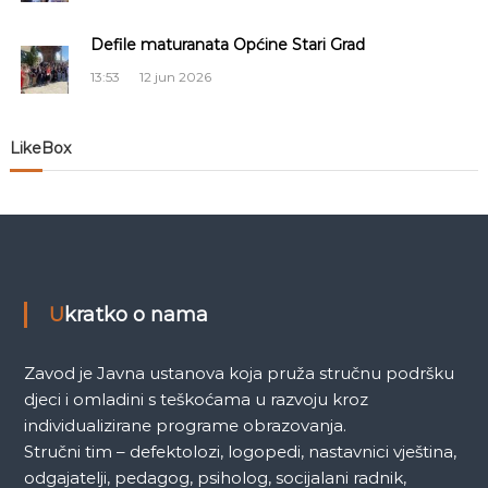
č
a
S
Defile maturanata Općine Stari Grad
a
l
r
13:53
12 jun 2026
a
a
j
e
LikeBox
v
n
o
a
k
a
Ukratko o nama
Zavod je Javna ustanova koja pruža stručnu podršku
djeci i omladini s teškoćama u razvoju kroz
individualizirane programe obrazovanja.
Stručni tim – defektolozi, logopedi, nastavnici vještina,
odgajatelji, pedagog, psiholog, socijalani radnik,