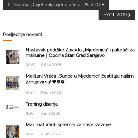
N
J
o
Priredba ,,Cvjet zaljubljene pčele,, 25.12.2018
v
E
EYOF 2019
a
a
V
n
O
j
v
e
Posljednje novosti
i
o
i
d
Nastavak podrške Zavodu „Mjedenica“ i paketići za
g
mališane | Općina Stari Grad Sarajevo
g
o
09:52
06 jul 2026
j
d
a
Mališani Vrtića „Sunce u Mjedenici“ čestitaju našim
j
Zmajevima! 💙💛⚽
e
c
c
12:42
25 jun 2026
e
M
i
Trening disanja
j
e
11:48
18 jun 2026
j
d
e
Mali maturanti spremni za nove izazove
n
a
i
13:56
12 jun 2026
c