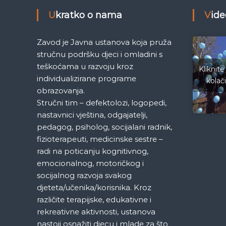
g
Ukratko o nama
Vid
a
Zavod je Javna ustanova koja pruža
stručnu podršku djeci i omladini s
c
teškoćama u razvoju kroz
Kliknite
individualizirane programe
kolač
i
obrazovanja.
Stručni tim – defektolozi, logopedi,
j
nastavnici vještina, odgajatelji,
a
pedagog, psiholog, socijalani radnik,
fizioterapeuti, medicinske sestre –
č
radi na poticanju kognitivnog,
emocionalnog, motoričkog i
l
socijalnog razvoja svakog
djeteta/učenika/korisnika. Kroz
a
različite terapijske, edukativne i
rekreativne aktivnosti, ustanova
n
nastoji osnažiti djecu i mlade za što