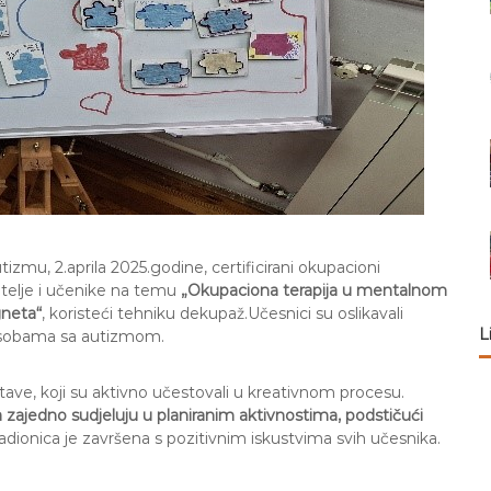
zmu, 2.aprila 2025.godine, certificirani okupacioni
itelje i učenike na temu
„Okupaciona terapija u mentalnom
neta“
, koristeći tehniku dekupaž.Učesnici su oslikavali
L
 osobama sa autizmom.
tave, koji su aktivno učestovali u kreativnom procesu.
da zajedno sudjeluju u planiranim aktivnostima, podstičući
 radionica je završena s pozitivnim iskustvima svih učesnika.