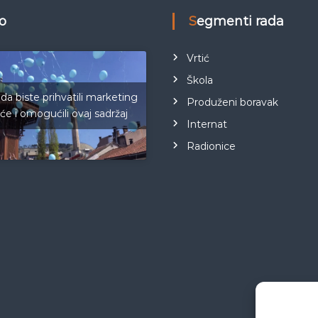
eo
Segmenti rada
Vrtić
Škola
 da biste prihvatili marketing
Produženi boravak
iće i omogućili ovaj sadržaj
Internat
Radionice