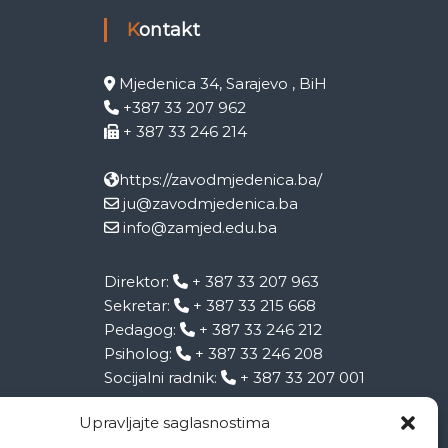
Kontakt
Mjedenica 34, Sarajevo , BiH
+387 33 207 962
+ 387 33 246 214
https://zavodmjedenica.ba/
ju@zavodmjedenica.ba
info@zamjed.edu.ba
Direktor:
+ 387 33 207 963
Sekretar:
+ 387 33 215 668
Pedagog:
+ 387 33 246 212
Psiholog:
+ 387 33 246 208
Socijalni radnik:
+ 387 33 207 001
Upravljajte saglasnostima