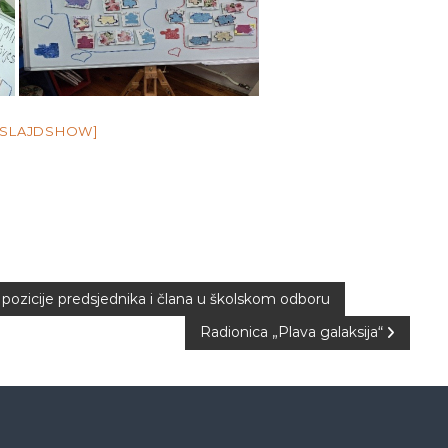
 SLAJDSHOW]
 pozicije predsjednika i člana u školskom odboru
Radionica „Plava galaksija“