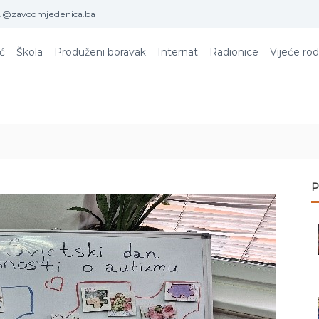
u@zavodmjedenica.ba
ić
Škola
Produženi boravak
Internat
Radionice
Vijeće rod
P