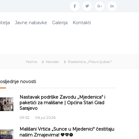
f
t
g
l
a
w
o
i
itelja
Javne nabavke
Galerija
Kontakti
c
i
o
n
e
t
g
k
b
t
l
e
o
e
e
d
Home
Novosti
Radionica „Plava ljubav“
o
r
p
i
k
l
n
u
osljednje novosti
s
Nastavak podrške Zavodu „Mjedenica“ i
paketići za mališane | Općina Stari Grad
Sarajevo
09:52
06 jul 2026
Mališani Vrtića „Sunce u Mjedenici“ čestitaju
našim Zmajevima! 💙💛⚽