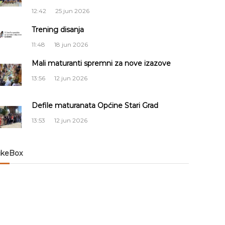
12:42
25 jun 2026
Trening disanja
11:48
18 jun 2026
Mali maturanti spremni za nove izazove
13:56
12 jun 2026
Defile maturanata Općine Stari Grad
13:53
12 jun 2026
ikeBox