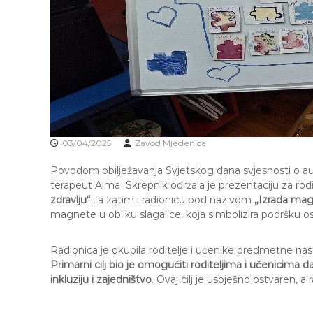
R
o
A
b
J
r
E
a
V
z
O
o
v
a
n
j
03/04/2025
Zavod Mjedenica
e
Povodom obilježavanja Svjetskog dana svjesnosti o auti
i
terapeut Alma Skrepnik održala je prezentaciju za rod
o
zdravlju“
, a zatim i radionicu pod nazivom
„Izrada mag
d
magnete u obliku slagalice, koja simbolizira podršku
g
o
j
Radionica je okupila roditelje i učenike predmetne nas
d
Primarni cilj bio je omogućiti roditeljima i učenicima 
j
inkluziju i zajedništvo
. Ovaj cilj je uspješno ostvaren, a
e
c