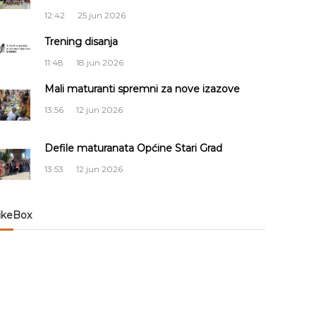
12:42
25 jun 2026
Trening disanja
11:48
18 jun 2026
Mali maturanti spremni za nove izazove
13:56
12 jun 2026
Defile maturanata Općine Stari Grad
13:53
12 jun 2026
ikeBox