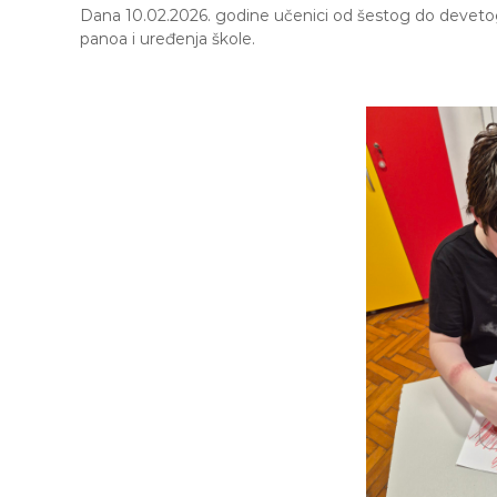
e
Dana 10.02.2026. godine učenici od šestog do devetog ra
M
panoa i uređenja škole.
j
e
d
e
n
i
c
a
S
a
r
a
j
e
v
o