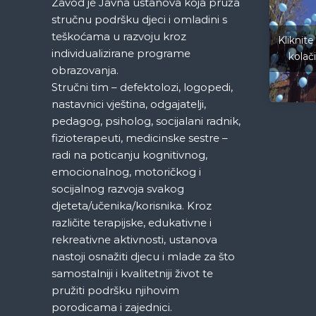
a
Zavod je Javna ustanova koja pruža
stručnu podršku djeci i omladini s
c
teškoćama u razvoju kroz
Kliknite
individualizirane programe
kolač
i
obrazovanja.
Stručni tim – defektolozi, logopedi,
j
nastavnici vještina, odgajatelji,
a
pedagog, psiholog, socijalani radnik,
fizioterapeuti, medicinske sestre –
č
radi na poticanju kognitivnog,
emocionalnog, motoričkog i
l
socijalnog razvoja svakog
djeteta/učenika/korisnika. Kroz
a
različite terapijske, edukativne i
rekreativne aktivnosti, ustanova
n
nastoji osnažiti djecu i mlade za što
samostalniji i kvalitetniji život te
a
pružiti podršku njihovim
porodicama i zajednici.