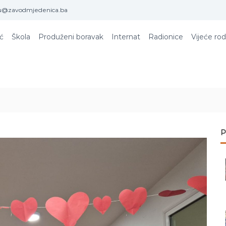
u@zavodmjedenica.ba
ić
Škola
Produženi boravak
Internat
Radionice
Vijeće rod
P