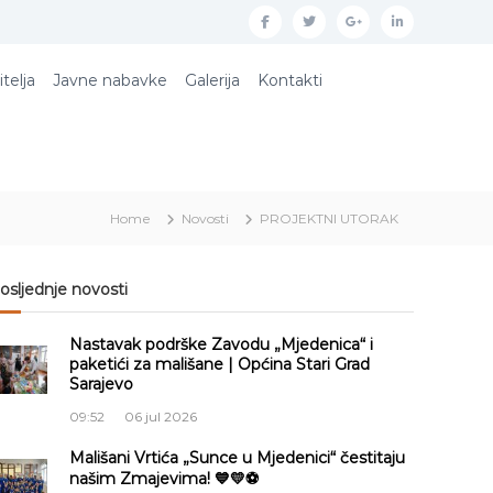
f
t
g
l
a
w
o
i
itelja
Javne nabavke
Galerija
Kontakti
c
i
o
n
e
t
g
k
b
t
l
e
o
e
e
d
Home
Novosti
PROJEKTNI UTORAK
o
r
p
i
k
l
n
u
osljednje novosti
s
Nastavak podrške Zavodu „Mjedenica“ i
paketići za mališane | Općina Stari Grad
Sarajevo
09:52
06 jul 2026
Mališani Vrtića „Sunce u Mjedenici“ čestitaju
našim Zmajevima! 💙💛⚽