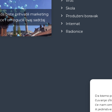
Vrtić
Škola
 da biste prihvatili marketing
Produženi boravak
iće i omogućili ovaj sadržaj
Internat
Radionice
Da bismo pr
čuvanje i/i
će nam omo
ili jedinstv