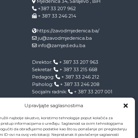
Mjedenica 34, Sarajevo , BiH
+387 33 207 962
+ 387 33 246 214
https://zavodmjedenica.ba/
ju@zavodmjedenica.ba
info@zamjed.edu.ba
Direktor:
+ 387 33 207 963
Sekretar:
+ 387 33 215 668
Pedagog:
+ 387 33 246 212
Psiholog:
+ 387 33 246 208
Socijalni radnik:
+ 387 33 207 001
Upravljajte saglasnostima
užili najbolje iskustvo, koristimo tehnologije poput kolačića za
li pristup informacijama o uređaju. Saglasnost sa ovim tehnologijama
gućiti da obrađujemo podatke kao što su ponašanje pri pregledanju
eni ID-ovi na ovoj veb lokaciji. Nepristanak ili povlačenje saglasnosti