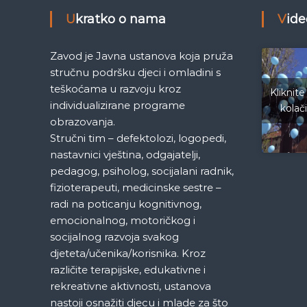
i
Ukratko o nama
Vid
g
Zavod je Javna ustanova koja pruža
a
stručnu podršku djeci i omladini s
teškoćama u razvoju kroz
Kliknite
c
individualizirane programe
kolač
obrazovanja.
i
Stručni tim – defektolozi, logopedi,
nastavnici vještina, odgajatelji,
j
pedagog, psiholog, socijalani radnik,
fizioterapeuti, medicinske sestre –
a
radi na poticanju kognitivnog,
emocionalnog, motoričkog i
č
socijalnog razvoja svakog
djeteta/učenika/korisnika. Kroz
l
različite terapijske, edukativne i
rekreativne aktivnosti, ustanova
a
nastoji osnažiti djecu i mlade za što