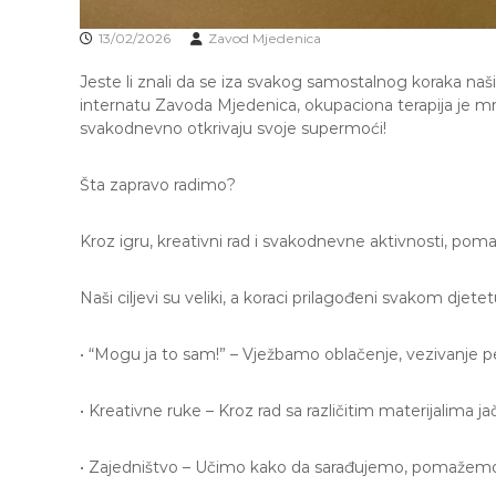
13/02/2026
Zavod Mjedenica
Jeste li znali da se iza svakog samostalnog koraka naši
internatu Zavoda Mjedenica, okupaciona terapija je mn
svakodnevno otkrivaju svoje supermoći!
Šta zapravo radimo?
Kroz igru, kreativni rad i svakodnevne aktivnosti, pom
Naši ciljevi su veliki, a koraci prilagođeni svakom djetet
• “Mogu ja to sam!” – Vježbamo oblačenje, vezivanje pert
• Kreativne ruke – Kroz rad sa različitim materijalima j
• Zajedništvo – Učimo kako da sarađujemo, pomažemo j