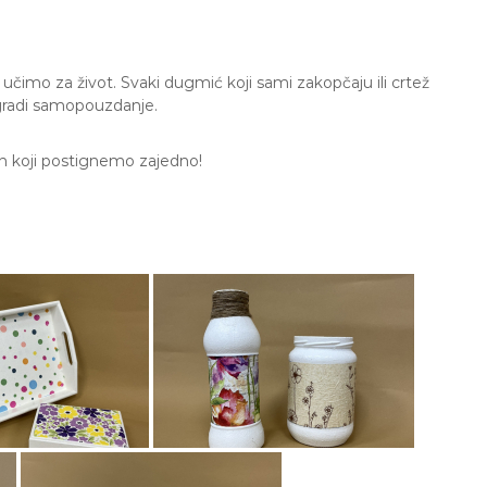
čimo za život. Svaki dugmić koji sami zakopčaju ili crtež
 gradi samopouzdanje.
eh koji postignemo zajedno!