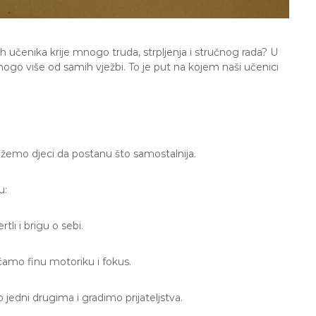
h učenika krije mnogo truda, strpljenja i stručnog rada? U
ogo više od samih vježbi. To je put na kojem naši učenici
ažemo djeci da postanu što samostalnija.
u:
li i brigu o sebi.
ačamo finu motoriku i fokus.
edni drugima i gradimo prijateljstva.