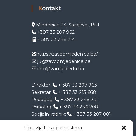
Kontakt
Mjedenica 34, Sarajevo , BiH
+387 33 207 962
+ 387 33 246 214
https://zavodmjedenica.ba/
ju@zavodmjedenica.ba
info@zamjed.edu.ba
Direktor:
+ 387 33 207 963
Sekretar:
+ 387 33 215 668
Pedagog:
+ 387 33 246 212
Psiholog:
+ 387 33 246 208
Socijalni radnik:
+ 387 33 207 001
Upravljajte saglasnostima