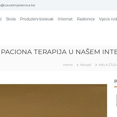
u@zavodmjedenica.ba
ić
Škola
Produženi boravak
Internat
Radionice
Vijeće rod
UPACIONA TERAPIJA U NAŠEM IN
Home
Novosti
MALA ČUDA
P