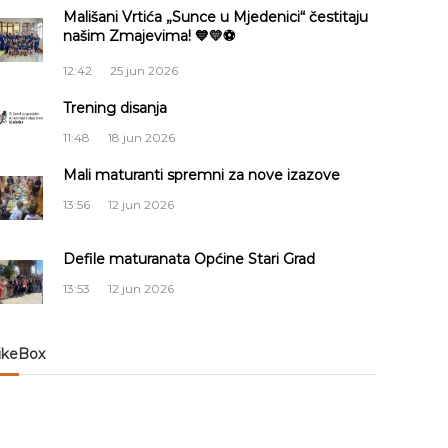
Mališani Vrtića „Sunce u Mjedenici“ čestitaju
našim Zmajevima! 💙💛⚽
12:42
25 jun 2026
Trening disanja
11:48
18 jun 2026
Mali maturanti spremni za nove izazove
13:56
12 jun 2026
Defile maturanata Općine Stari Grad
13:53
12 jun 2026
ikeBox