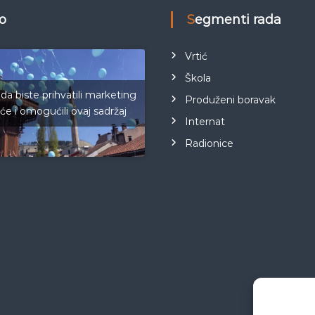
eo
Segmenti rada
Vrtić
Škola
 da biste prihvatili marketing
Produženi boravak
iće i omogućili ovaj sadržaj
Internat
Radionice