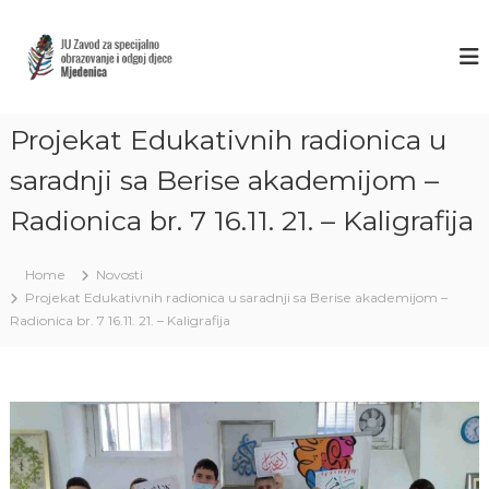
S
k
Z
J
U
i
A
Z
p
V
a
t
O
v
o
o
Projekat Edukativnih radionica u
D
c
d
M
o
z
saradnji sa Berise akademijom –
J
a
n
s
Radionica br. 7 16.11. 21. – Kaligrafija
t
E
p
e
D
e
n
E
c
Home
Novosti
t
i
N
Projekat Edukativnih radionica u saradnji sa Berise akademijom –
j
I
Radionica br. 7 16.11. 21. – Kaligrafija
a
C
l
n
A
o
S
o
A
b
r
R
a
A
z