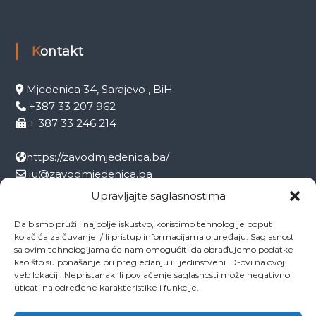
Kontakt
Mjedenica 34, Sarajevo , BiH
+387 33 207 962
+ 387 33 246 214
https://zavodmjedenica.ba/
ju@zavodmjedenica.ba
info@zamjed.edu.ba
Upravljajte saglasnostima
Da bismo pružili najbolje iskustvo, koristimo tehnologije poput
Direktor:
+ 387 33 207 963
kolačića za čuvanje i/ili pristup informacijama o uređaju. Saglasnost
Sekretar:
+ 387 33 215 668
sa ovim tehnologijama će nam omogućiti da obrađujemo podatke
Pedagog:
+ 387 33 246 212
kao što su ponašanje pri pregledanju ili jedinstveni ID-ovi na ovoj
veb lokaciji. Nepristanak ili povlačenje saglasnosti može negativno
Psiholog:
+ 387 33 246 208
uticati na određene karakteristike i funkcije.
Socijalni radnik:
+ 387 33 207 001