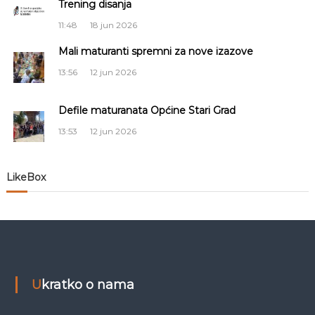
Trening disanja
j
11:48
18 jun 2026
a
Mali maturanti spremni za nove izazove
13:56
12 jun 2026
č
Defile maturanata Općine Stari Grad
l
13:53
12 jun 2026
a
n
LikeBox
a
k
a
Ukratko o nama