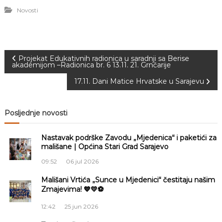
Novosti
N
Projekat Edukativnih radionica u saradnji sa Berise
akademijom –Radionica br. 6 13.11. 21. Grnčarije
a
17.11. Dani Matice Hrvatske u Sarajevu
v
Posljednje novosti
i
Nastavak podrške Zavodu „Mjedenica“ i paketići za
g
mališane | Općina Stari Grad Sarajevo
09:52
06 jul 2026
a
Mališani Vrtića „Sunce u Mjedenici“ čestitaju našim
Zmajevima! 💙💛⚽
c
12:42
25 jun 2026
i