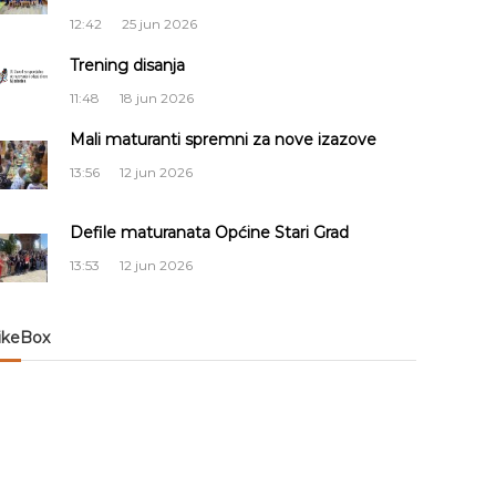
12:42
25 jun 2026
Trening disanja
11:48
18 jun 2026
Mali maturanti spremni za nove izazove
13:56
12 jun 2026
Defile maturanata Općine Stari Grad
13:53
12 jun 2026
ikeBox