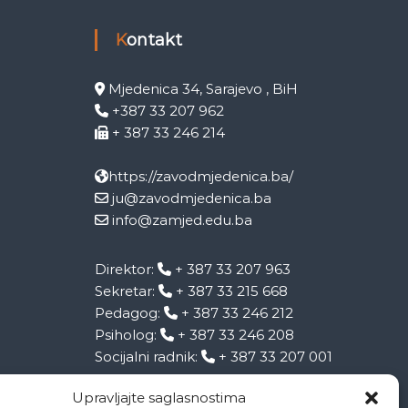
Kontakt
Mjedenica 34, Sarajevo , BiH
+387 33 207 962
+ 387 33 246 214
https://zavodmjedenica.ba/
ju@zavodmjedenica.ba
info@zamjed.edu.ba
Direktor:
+ 387 33 207 963
Sekretar:
+ 387 33 215 668
Pedagog:
+ 387 33 246 212
Psiholog:
+ 387 33 246 208
Socijalni radnik:
+ 387 33 207 001
Upravljajte saglasnostima