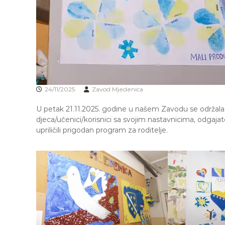
R
o
A
b
J
r
E
a
V
z
O
o
v
a
24/11/2025
Zavod Mjedenica
n
j
U petak 21.11.2025. godine u našem Zavodu se održal
e
djeca/učenici/korisnici sa svojim nastavnicima, odgajat
i
upriličili prigodan program za roditelje.
o
d
g
o
j
d
j
e
c