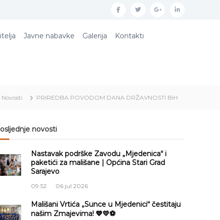
f
t
g
l
a
w
o
i
itelja
Javne nabavke
Galerija
Kontakti
c
i
o
n
e
t
g
k
b
t
l
e
o
e
e
d
Novosti
PRIREDBA POVODOM DANA DRŽAVNOSTI BiH
o
r
p
i
k
l
n
u
osljednje novosti
s
Nastavak podrške Zavodu „Mjedenica“ i
paketići za mališane | Općina Stari Grad
Sarajevo
09:52
06 jul 2026
Mališani Vrtića „Sunce u Mjedenici“ čestitaju
našim Zmajevima! 💙💛⚽