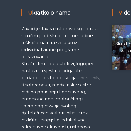
g
Ukratko o nama
Vid
a
Zavod je Javna ustanova koja pruža
c
stručnu podršku djeci i omladini s
teškoćama u razvoju kroz
i
Kliknite
individualizirane programe
kolač
obrazovanja.
j
Stručni tim – defektolozi, logopedi,
a
nastavnici vještina, odgajatelji,
pedagog, psiholog, socijalani radnik,
č
fizioterapeuti, medicinske sestre –
radi na poticanju kognitivnog,
l
emocionalnog, motoričkog i
socijalnog razvoja svakog
a
djeteta/učenika/korisnika. Kroz
različite terapijske, edukativne i
n
rekreativne aktivnosti, ustanova