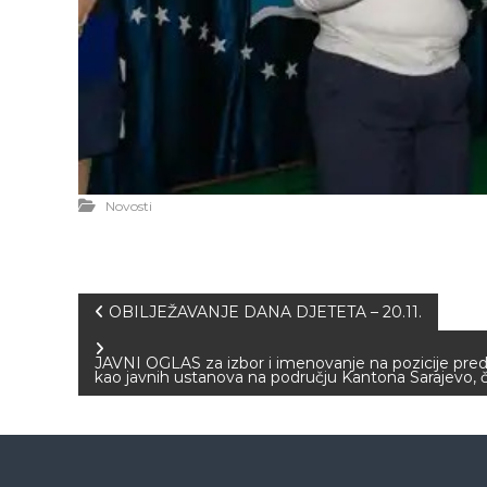
Novosti
N
OBILJEŽAVANJE DANA DJETETA – 20.11.
a
JAVNI OGLAS za izbor i imenovanje na pozicije pred
kao javnih ustanova na području Kantona Sarajevo, 
v
i