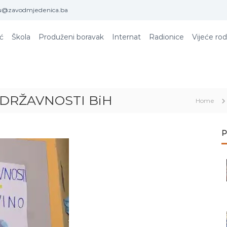
u@zavodmjedenica.ba
ić
Škola
Produženi boravak
Internat
Radionice
Vijeće rod
DRŽAVNOSTI BiH
Home
P