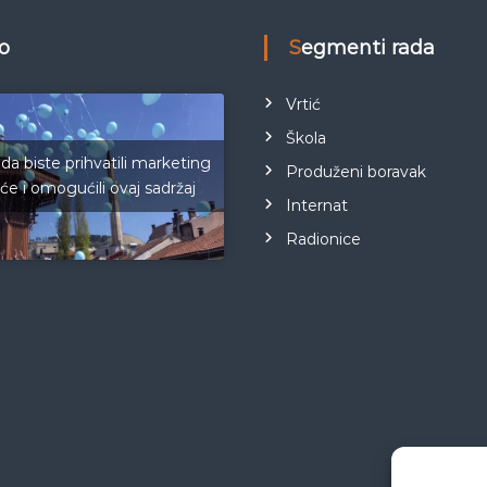
eo
Segmenti rada
Vrtić
Škola
 da biste prihvatili marketing
Produženi boravak
iće i omogućili ovaj sadržaj
Internat
Radionice