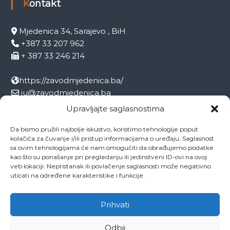
Kontakt
Mjedenica 34, Sarajevo , BiH
+387 33 207 962
+ 387 33 246 214
https://zavodmjedenica.ba/
ju@zavodmjedenica.ba
info@zamjed.edu.ba
Upravljajte saglasnostima
Da bismo pružili najbolje iskustvo, koristimo tehnologije poput
Direktor:
+ 387 33 207 963
kolačića za čuvanje i/ili pristup informacijama o uređaju. Saglasnost
Sekretar:
+ 387 33 215 668
sa ovim tehnologijama će nam omogućiti da obrađujemo podatke
Pedagog:
+ 387 33 246 212
kao što su ponašanje pri pregledanju ili jedinstveni ID-ovi na ovoj
veb lokaciji. Nepristanak ili povlačenje saglasnosti može negativno
Psiholog:
+ 387 33 246 208
uticati na određene karakteristike i funkcije.
Socijalni radnik:
+ 387 33 207 001
Prihvati
Odbij