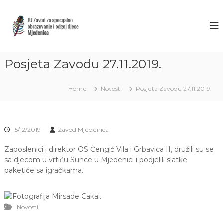
S
k
Z
J
U
i
A
Z
p
V
a
t
O
v
o
o
Posjeta Zavodu 27.11.2019.
D
c
d
M
o
z
J
a
n
Home
Novosti
Posjeta Zavodu 27.11.2019.
s
t
E
p
e
D
e
n
E
c
t
15/12/2019
Zavod Mjedenica
i
N
j
I
Zaposlenici i direktor OS Čengić Vila i Grbavica II, družili su se
a
C
l
sa djecom u vrtiću Sunce u Mjedenici i podjelili slatke
n
paketiće sa igračkama.
A
o
S
o
A
b
r
R
Novosti
a
A
z