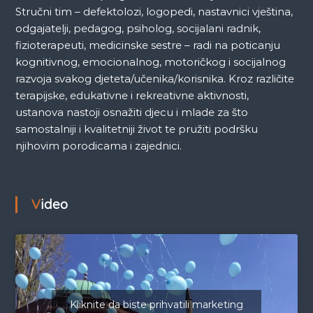
Stručni tim – defektolozi, logopedi, nastavnici vještina,
odgajatelji, pedagog, psiholog, socijalani radnik,
fizioterapeuti, medicinske sestre – radi na poticanju
kognitivnog, emocionalnog, motoričkog i socijalnog
razvoja svakog djeteta/učenika/korisnika. Kroz različite
terapijske, edukativne i rekreativne aktivnosti,
ustanova nastoji osnažiti djecu i mlade za što
samostalniji i kvalitetniji život te pružiti podršku
njihovim porodicama i zajednici.
Video
Kliknite da biste prihvatili marketing