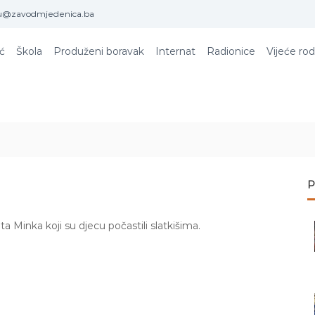
u@zavodmjedenica.ba
ić
Škola
Produženi boravak
Internat
Radionice
Vijeće rod
P
eta Minka koji su djecu počastili slatkišima.