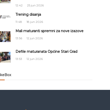
12:42
25 jun 2026
Trening disanja
11:48
18 jun 2026
Mali maturanti spremni za nove izazove
13:56
12 jun 2026
Defile maturanata Općine Stari Grad
13:53
12 jun 2026
ikeBox