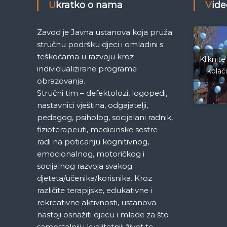
Ukratko o nama
Vid
e
č
M
j
Zavod je Javna ustanova koja pruža
l
e
stručnu podršku djeci i omladini s
d
a
teškoćama u razvoju kroz
e
Kliknite
individualizirane programe
n
kolač
n
i
obrazovanja.
c
Stručni tim – defektolozi, logopedi,
a
a
nastavnici vještina, odgajatelji,
S
pedagog, psiholog, socijalani radnik,
a
k
fizioterapeuti, medicinske sestre –
r
radi na poticanju kognitivnog,
a
a
emocionalnog, motoričkog i
j
e
socijalnog razvoja svakog
v
djeteta/učenika/korisnika. Kroz
o
različite terapijske, edukativne i
rekreativne aktivnosti, ustanova
nastoji osnažiti djecu i mlade za što
samostalniji i kvalitetniji život te