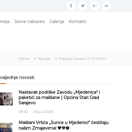
f
t
g
l
a
w
o
i
itelja
Javne nabavke
Galerija
Kontakti
c
i
o
n
e
t
g
k
b
t
l
e
o
e
e
d
Home
Novosti
Posjeta Zavodu 17.02.2020.
o
r
p
i
k
l
n
u
osljednje novosti
s
Nastavak podrške Zavodu „Mjedenica“ i
paketići za mališane | Općina Stari Grad
Sarajevo
09:52
06 jul 2026
Mališani Vrtića „Sunce u Mjedenici“ čestitaju
našim Zmajevima! 💙💛⚽