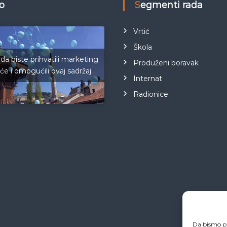
eo
Segmenti rada
Vrtić
Škola
 da biste prihvatili marketing
Produženi boravak
iće i omogućili ovaj sadržaj
Internat
Radionice
Da bismo pr