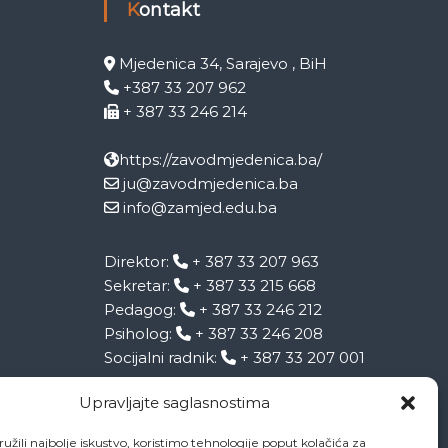
Kontakt
Mjedenica 34, Sarajevo , BiH
+387 33 207 962
+ 387 33 246 214
https://zavodmjedenica.ba/
ju@zavodmjedenica.ba
info@zamjed.edu.ba
Direktor:
+ 387 33 207 963
Sekretar:
+ 387 33 215 668
Pedagog:
+ 387 33 246 212
Psiholog:
+ 387 33 246 208
Socijalni radnik:
+ 387 33 207 001
Upravljajte saglasnostima
užili najbolje iskustvo, koristimo tehnologije poput kolačića za