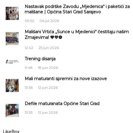
i
a
Nastavak podrške Zavodu „Mjedenica“ i paketići za
S
mališane | Općina Stari Grad Sarajevo
g
a
r
09:52
06 jul 2026
a
a
j
Mališani Vrtića „Sunce u Mjedenici“ čestitaju našim
e
Zmajevima! 💙💛⚽
c
v
o
12:42
25 jun 2026
i
Trening disanja
11:48
18 jun 2026
j
Mali maturanti spremni za nove izazove
a
13:56
12 jun 2026
č
Defile maturanata Općine Stari Grad
l
13:53
12 jun 2026
a
LikeBox