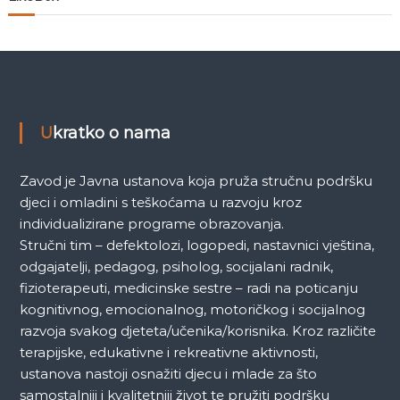
n
a
k
a
Ukratko o nama
Zavod je Javna ustanova koja pruža stručnu podršku
djeci i omladini s teškoćama u razvoju kroz
individualizirane programe obrazovanja.
Stručni tim – defektolozi, logopedi, nastavnici vještina,
odgajatelji, pedagog, psiholog, socijalani radnik,
fizioterapeuti, medicinske sestre – radi na poticanju
kognitivnog, emocionalnog, motoričkog i socijalnog
razvoja svakog djeteta/učenika/korisnika. Kroz različite
terapijske, edukativne i rekreativne aktivnosti,
ustanova nastoji osnažiti djecu i mlade za što
samostalniji i kvalitetniji život te pružiti podršku