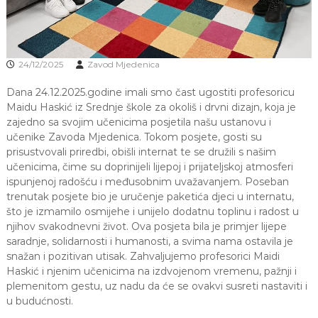
a
S
a
r
a
24/12/2025
Zavod Mjedenica
j
e
Dana 24.12.2025.godine imali smo čast ugostiti profesoricu
v
Maidu Haskić iz Srednje škole za okoliš i drvni dizajn, koja je
o
zajedno sa svojim učenicima posjetila našu ustanovu i
učenike Zavoda Mjedenica. Tokom posjete, gosti su
prisustvovali priredbi, obišli internat te se družili s našim
učenicima, čime su doprinijeli lijepoj i prijateljskoj atmosferi
ispunjenoj radošću i međusobnim uvažavanjem. Poseban
trenutak posjete bio je uručenje paketića djeci u internatu,
što je izmamilo osmijehe i unijelo dodatnu toplinu i radost u
njihov svakodnevni život. Ova posjeta bila je primjer lijepe
saradnje, solidarnosti i humanosti, a svima nama ostavila je
snažan i pozitivan utisak. Zahvaljujemo profesorici Maidi
Haskić i njenim učenicima na izdvojenom vremenu, pažnji i
plemenitom gestu, uz nadu da će se ovakvi susreti nastaviti i
u budućnosti.