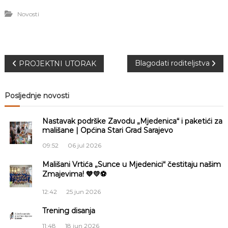
Novosti
N
Blagodati roditeljstva
PROJEKTNI UTORAK
a
Posljednje novosti
v
Nastavak podrške Zavodu „Mjedenica“ i paketići za
i
mališane | Općina Stari Grad Sarajevo
09:52
06 jul 2026
g
Mališani Vrtića „Sunce u Mjedenici“ čestitaju našim
Zmajevima! 💙💛⚽
a
12:42
25 jun 2026
c
Trening disanja
i
11:48
18 jun 2026