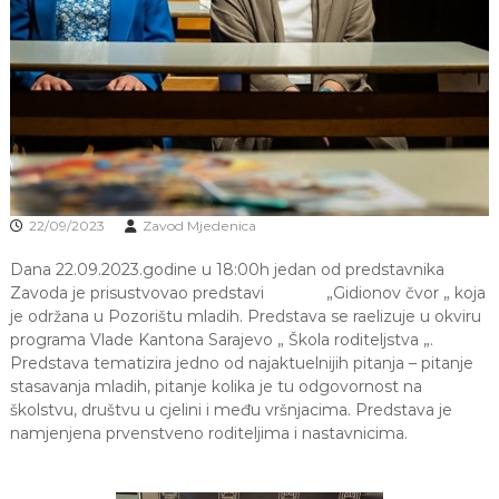
J
o
v
E
a
V
n
O
j
e
i
o
d
g
o
22/09/2023
Zavod Mjedenica
j
d
Dana 22.09.2023.godine u 18:00h jedan od predstavnika
j
Zavoda je prisustvovao predstavi „Gidionov čvor „ koja
e
je održana u Pozorištu mladih. Predstava se raelizuje u okviru
c
e
programa Vlade Kantona Sarajevo „ Škola roditeljstva „.
M
Predstava tematizira jedno od najaktuelnijih pitanja – pitanje
j
stasavanja mladih, pitanje kolika je tu odgovornost na
e
školstvu, društvu u cjelini i među vršnjacima. Predstava je
d
namjenjena prvenstveno roditeljima i nastavnicima.
e
n
i
c