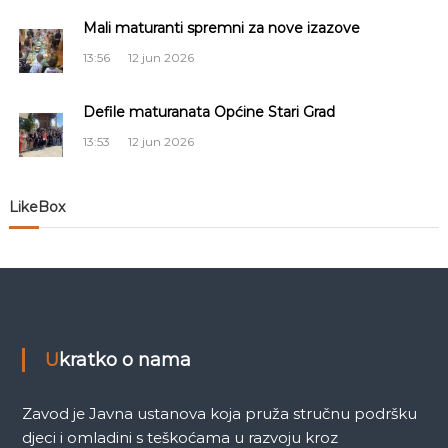
a
Mali maturanti spremni za nove izazove
13:56
12 jun 2026
č
Defile maturanata Općine Stari Grad
l
13:53
12 jun 2026
a
n
LikeBox
a
k
a
Ukratko o nama
Zavod je Javna ustanova koja pruža stručnu podršku
djeci i omladini s teškoćama u razvoju kroz