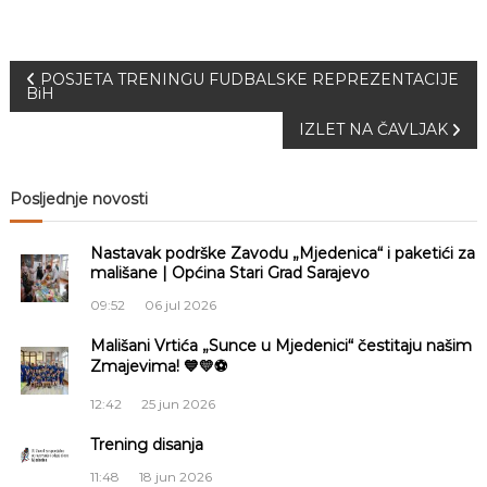
N
POSJETA TRENINGU FUDBALSKE REPREZENTACIJE
BiH
a
IZLET NA ČAVLJAK
v
Posljednje novosti
i
Nastavak podrške Zavodu „Mjedenica“ i paketići za
g
mališane | Općina Stari Grad Sarajevo
09:52
06 jul 2026
a
Mališani Vrtića „Sunce u Mjedenici“ čestitaju našim
Zmajevima! 💙💛⚽
c
12:42
25 jun 2026
i
Trening disanja
j
11:48
18 jun 2026