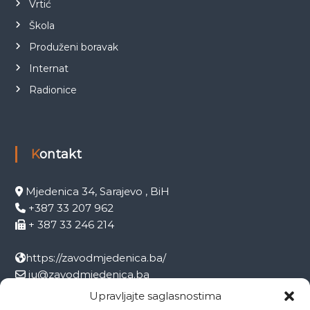
Vrtić
Škola
Produženi boravak
Internat
Radionice
Kontakt
Mjedenica 34, Sarajevo , BiH
+387 33 207 962
+ 387 33 246 214
https://zavodmjedenica.ba/
ju@zavodmjedenica.ba
info@zamjed.edu.ba
Upravljajte saglasnostima