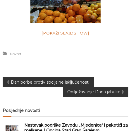
[POKAŽI SLAJDSHOW]
Novosti
N
Dan borbe protiv socijalne isključenosti
Obilježavanje Dana jabuke
a
v
Posljednje novosti
i
Nastavak podrške Zavodu „Mjedenica“ i paketići za
mališane | Općina Stari Grad Sarajevo