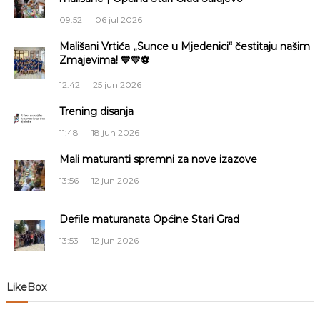
g
09:52
06 jul 2026
a
Mališani Vrtića „Sunce u Mjedenici“ čestitaju našim
Zmajevima! 💙💛⚽
c
12:42
25 jun 2026
i
Trening disanja
11:48
18 jun 2026
j
Mali maturanti spremni za nove izazove
a
13:56
12 jun 2026
č
Defile maturanata Općine Stari Grad
l
13:53
12 jun 2026
a
LikeBox
n