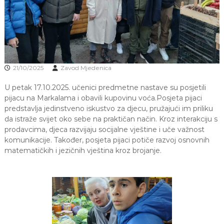
J
o
v
E
a
V
n
O
j
e
i
21/10/2025
Zavod Mjedenica
o
d
U petak 17.10.2025. učenici predmetne nastave su posjetili
g
o
pijacu na Markalama i obavili kupovinu voća.Posjeta pijaci
j
predstavlja jedinstveno iskustvo za djecu, pružajući im priliku
d
da istraže svijet oko sebe na praktičan način. Kroz interakciju s
j
prodavcima, djeca razvijaju socijalne vještine i uče važnost
e
komunikacije. Također, posjeta pijaci potiče razvoj osnovnih
c
matematičkih i jezičnih vještina kroz brojanje.
e
M
j
e
d
e
n
i
c