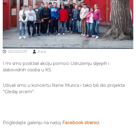
J
o
v
E
a
V
n
O
j
e
i
o
d
23/05/2017
Azra
g
o
I mi smo podržali akciju pomoći Udruženju slijepih i
j
d
slabovidnih osoba u KS.
j
e
Uživali smo u koncertu Nene Murića i tako bili dio projekta
c
e
”Gledaj srcem”.
M
j
e
d
e
Pogledajte galeriju na našoj
Facebook stranici.
n
i
c