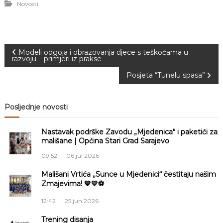
Novosti
a
S
a
r
a
N
Modeli odgoja i obrazovanja djece s teškoćama u
j
razvoju – primjeri iz prakse
e
v
a
Posjeta “Tunelu spasa”
o
v
Posljednje novosti
i
Nastavak podrške Zavodu „Mjedenica“ i paketići za
g
mališane | Općina Stari Grad Sarajevo
09:52
06 jul 2026
a
Mališani Vrtića „Sunce u Mjedenici“ čestitaju našim
Zmajevima! 💙💛⚽
c
12:42
25 jun 2026
i
Trening disanja