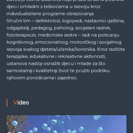
djeci i omladini s teškoćama u razvoju kroz
individualizirane programe obrazovanja.
Stručni tim – defektolozi, logopedi, nastavnici vještina,
odgajatelji, pedagog, psiholog, socijalani radnik,
fizioterapeuti, medicinske sestre – radi na poticanju
kognitivnog, emocionalnog, motoričkog i socijalnog
razvoja svakog djeteta/učenika/korisnika. Kroz različite
terapijske, edukativne i rekreativne aktivnosti,
ustanova nastoji osnažiti djecu i mlade za što
samostalniji i kvalitetniji život te pružiti podršku
njihovim porodicama i zajednici.
Video