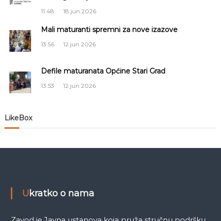
j
11:48
18 jun 2026
a
Mali maturanti spremni za nove izazove
13:56
12 jun 2026
č
Defile maturanata Općine Stari Grad
l
13:53
12 jun 2026
a
n
LikeBox
a
k
a
Ukratko o nama
Zavod je Javna ustanova koja pruža stručnu podršku