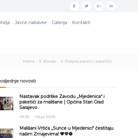
f
t
g
l
a
w
o
i
itelja
Javne nabavke
Galerija
Kontakti
c
i
o
n
e
t
g
k
b
t
l
e
o
e
e
d
Home
Novosti
Podjela paketa i paketića
o
r
p
i
k
l
n
u
osljednje novosti
s
Nastavak podrške Zavodu „Mjedenica“ i
paketići za mališane | Općina Stari Grad
Sarajevo
09:52
06 jul 2026
Mališani Vrtića „Sunce u Mjedenici“ čestitaju
našim Zmajevima! 💙💛⚽