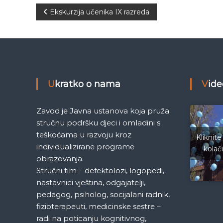
N
Ekskurzija učenika IX razreda
a
v
i
Ukratko o nama
Vid
g
Zavod je Javna ustanova koja pruža
a
stručnu podršku djeci i omladini s
teškoćama u razvoju kroz
Kliknite
c
individualizirane programe
kolač
obrazovanja.
i
Stručni tim – defektolozi, logopedi,
nastavnici vještina, odgajatelji,
j
pedagog, psiholog, socijalani radnik,
fizioterapeuti, medicinske sestre –
a
radi na poticanju kognitivnog,