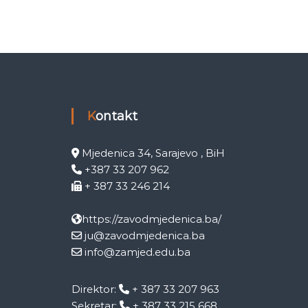
Kontakt
Mjedenica 34, Sarajevo , BiH
+387 33 207 962
+ 387 33 246 214
https://zavodmjedenica.ba/
ju@zavodmjedenica.ba
info@zamjed.edu.ba
Direktor:
+ 387 33 207 963
Sekretar:
+ 387 33 215 668