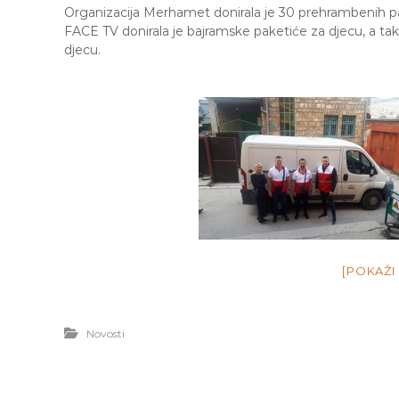
e
Organizacija Merhamet donirala je 30 prehrambenih pa
M
FACE TV donirala je bajramske paketiće za djecu, a ta
j
djecu.
e
d
e
n
i
c
a
S
a
r
a
j
[POKAŽI
e
v
o
Novosti