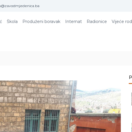
u@zavodmjedenica.ba
ić
Škola
Produženi boravak
Internat
Radionice
Vijeće rod
P