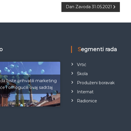
Dan Zavoda 31.05.2021
eo
Segmenti rada
Vrtić
Škola
 da biste prihvatili marketing
Produženi boravak
iće i omogućili ovaj sadržaj
Internat
Radionice