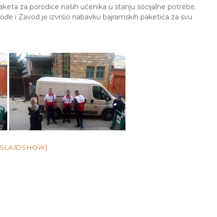
keta za porodice naših učenika u stanju socijalne potrebe.
kođe i Zavod je izvršio nabavku bajramskih paketića za svu
 SLAJDSHOW]