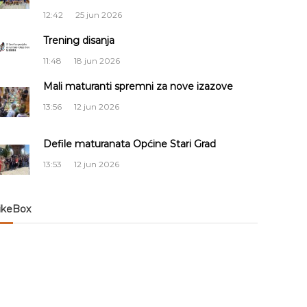
12:42
25 jun 2026
Trening disanja
11:48
18 jun 2026
Mali maturanti spremni za nove izazove
13:56
12 jun 2026
Defile maturanata Općine Stari Grad
13:53
12 jun 2026
ikeBox