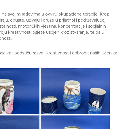
li na svojim radovima u okviru okupacione terapije. Kroz
siraju, opuste, uživaju i druže u prijatnoj i podržavajućoj
lnosti, motoričkih vještina, koncentracije i socijalnih
u kreativnost, osjete uspjeh kroz stvaranje, te da u
dnosti.
a koji podstiču razvoj, kreativnost i dobrobit naših učenika.