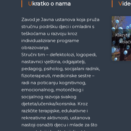
i
Ukratko o nama
Vid
g
Zavod je Javna ustanova koja pruža
a
stručnu podršku djeci i omladini s
teškoćama u razvoju kroz
Kliknite
c
individualizirane programe
kolač
obrazovanja.
i
Stručni tim – defektolozi, logopedi,
nastavnici vještina, odgajatelji,
j
pedagog, psiholog, socijalani radnik,
fizioterapeuti, medicinske sestre –
a
radi na poticanju kognitivnog,
emocionalnog, motoričkog i
č
socijalnog razvoja svakog
djeteta/učenika/korisnika. Kroz
l
različite terapijske, edukativne i
rekreativne aktivnosti, ustanova
a
nastoji osnažiti djecu i mlade za što