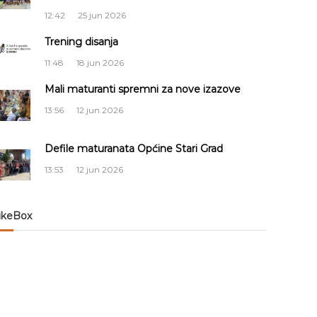
12:42
25 jun 2026
Trening disanja
11:48
18 jun 2026
Mali maturanti spremni za nove izazove
13:56
12 jun 2026
Defile maturanata Općine Stari Grad
13:53
12 jun 2026
ikeBox