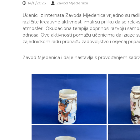
e
14/11/2025
Zavod Mjedenica
M
Učenici iz internata Zavoda Mjedenica vrijedno su radi
j
različite kreativne aktivnosti imali su priliku da se relak
e
atmosferi. Okupaciona terapija doprinosi razvoju samosta
d
odnosa. Ove aktivnosti pomažu učenicima da izraze svoj
e
zajedničkom radu pronađu zadovoljstvo i osjećaj pripa
n
i
c
Zavod Mjedenica i dalje nastavlja s provođenjem sadržaj
a
S
a
r
a
j
e
v
o