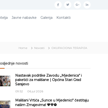
f
t
g
l
a
w
o
i
itelja
Javne nabavke
Galerija
Kontakti
c
i
o
n
e
t
g
k
b
t
l
e
o
e
e
d
Home
Novosti
OKUPACIONA TERAPIJA
o
r
p
i
k
l
n
u
osljednje novosti
s
Nastavak podrške Zavodu „Mjedenica“ i
paketići za mališane | Općina Stari Grad
Sarajevo
09:52
06 jul 2026
Mališani Vrtića „Sunce u Mjedenici“ čestitaju
našim Zmajevima! 💙💛⚽