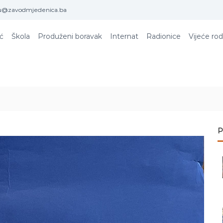
u@zavodmjedenica.ba
ić
Škola
Produženi boravak
Internat
Radionice
Vijeće rod
P