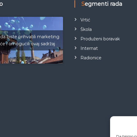
eo
Segmenti rada
Vrtić
Škola
 da biste prihvatili marketing
Produženi boravak
iće i omogućili ovaj sadržaj
Internat
Radionice
Da bismo pr