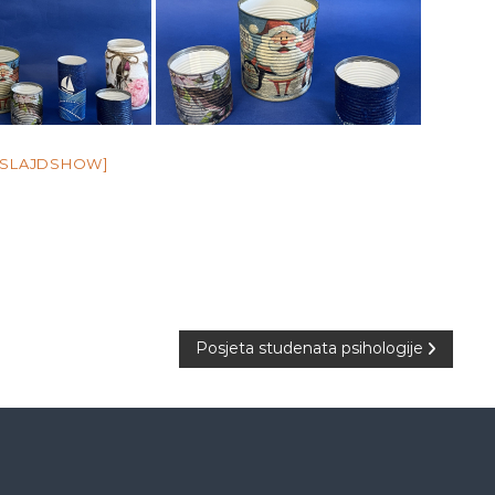
 SLAJDSHOW]
Posjeta studenata psihologije