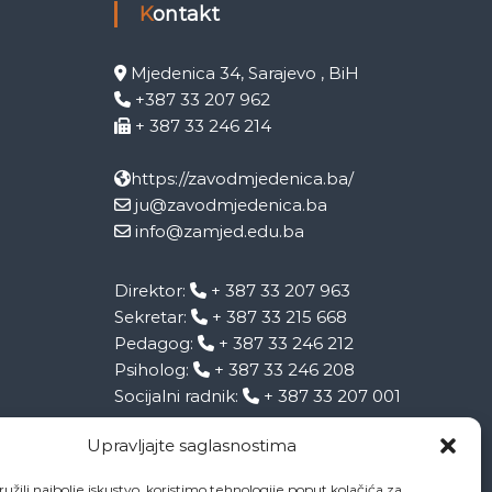
Kontakt
Mjedenica 34, Sarajevo , BiH
+387 33 207 962
+ 387 33 246 214
https://zavodmjedenica.ba/
ju@zavodmjedenica.ba
info@zamjed.edu.ba
Direktor:
+ 387 33 207 963
Sekretar:
+ 387 33 215 668
Pedagog:
+ 387 33 246 212
Psiholog:
+ 387 33 246 208
Socijalni radnik:
+ 387 33 207 001
Upravljajte saglasnostima
užili najbolje iskustvo, koristimo tehnologije poput kolačića za