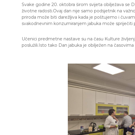
e
Svake godine 20. oktobra širom svijeta obilježava se D
M
životne radosti.Ovaj dan nije samo podsjetnik na važnost
j
priroda može biti darežljiva kada je poštujemo i čuvam
e
svakodnevnim konzumiranjem jabuka može spriječiti p
d
e
Učenici predmetne nastave su na času Kulture življenja p
n
poslužili.Isto tako Dan jabuka je obilježen na časovi
i
c
a
S
a
r
a
j
e
v
o