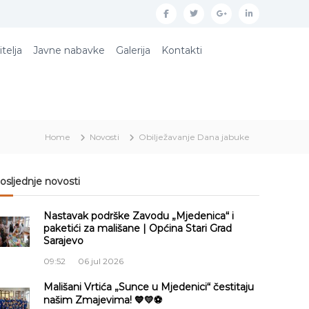
f
t
g
l
a
w
o
i
itelja
Javne nabavke
Galerija
Kontakti
c
i
o
n
e
t
g
k
b
t
l
e
o
e
e
d
Home
Novosti
Obilježavanje Dana jabuke
o
r
p
i
k
l
n
u
osljednje novosti
s
Nastavak podrške Zavodu „Mjedenica“ i
paketići za mališane | Općina Stari Grad
Sarajevo
09:52
06 jul 2026
Mališani Vrtića „Sunce u Mjedenici“ čestitaju
našim Zmajevima! 💙💛⚽