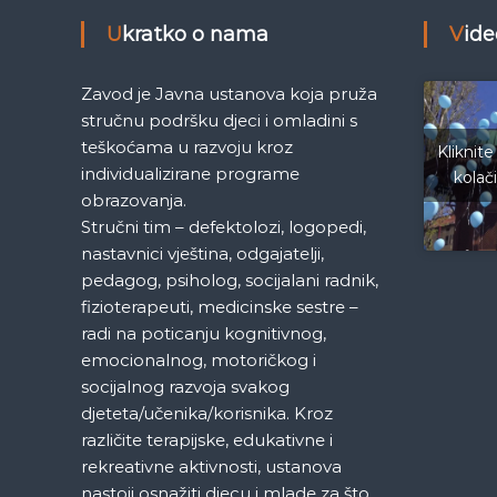
i
Ukratko o nama
Vid
g
Zavod je Javna ustanova koja pruža
a
stručnu podršku djeci i omladini s
teškoćama u razvoju kroz
Kliknite
c
individualizirane programe
kolač
obrazovanja.
i
Stručni tim – defektolozi, logopedi,
nastavnici vještina, odgajatelji,
j
pedagog, psiholog, socijalani radnik,
fizioterapeuti, medicinske sestre –
a
radi na poticanju kognitivnog,
emocionalnog, motoričkog i
č
socijalnog razvoja svakog
djeteta/učenika/korisnika. Kroz
l
različite terapijske, edukativne i
rekreativne aktivnosti, ustanova
a
nastoji osnažiti djecu i mlade za što