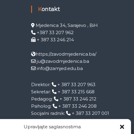
Kontakt
Mjedenica 34, Sarajevo , BiH
+387 33 207 962
+ 387 33 246 214
https://zavodmjedenica.ba/
ju@zavodmjedenica.ba
info@zamjed.edu.ba
Direktor:
+ 387 33 207 963
Sekretar:
+ 387 33 215 668
Pedagog:
+ 387 33 246 212
Psiholog:
+ 387 33 246 208
Socijalni radnik:
+ 387 33 207 001
Upravljajte saglasnostima