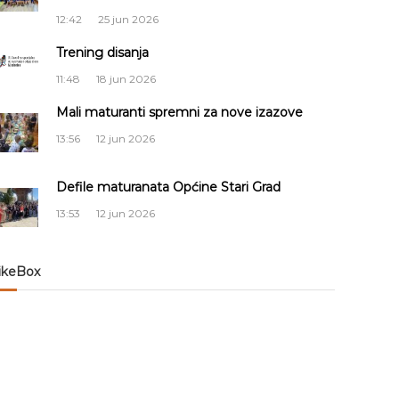
12:42
25 jun 2026
Trening disanja
11:48
18 jun 2026
Mali maturanti spremni za nove izazove
13:56
12 jun 2026
Defile maturanata Općine Stari Grad
13:53
12 jun 2026
ikeBox