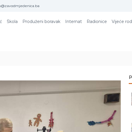
u@zavodmjedenica.ba
ić
Škola
Produženi boravak
Internat
Radionice
Vijeće rod
P