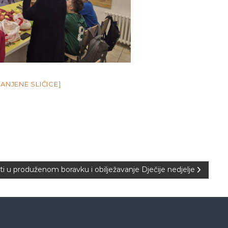
ANJENE SLIČICE]
ti u produženom boravku i obilježavanje Dječije nedjelje