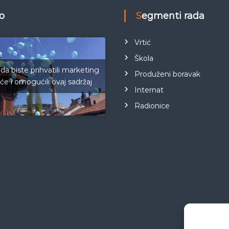
eo
Segmenti rada
Vrtić
Škola
 da biste prihvatili marketing
Produženi boravak
iće i omogućili ovaj sadržaj
Internat
Radionice