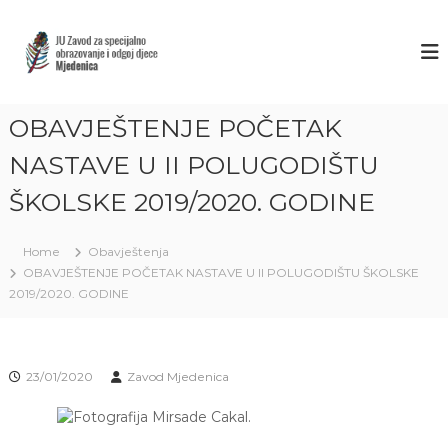
S
k
Z
J
U
i
A
Z
p
V
a
t
O
v
o
o
OBAVJEŠTENJE POČETAK
D
c
d
M
o
z
NASTAVE U II POLUGODIŠTU
J
a
n
s
ŠKOLSKE 2019/2020. GODINE
t
E
p
e
D
e
n
E
c
Home
Obavještenja
t
i
N
OBAVJEŠTENJE POČETAK NASTAVE U II POLUGODIŠTU ŠKOLSKE
j
I
2019/2020. GODINE
a
C
l
n
A
o
S
o
23/01/2020
Zavod Mjedenica
A
b
r
R
a
A
z