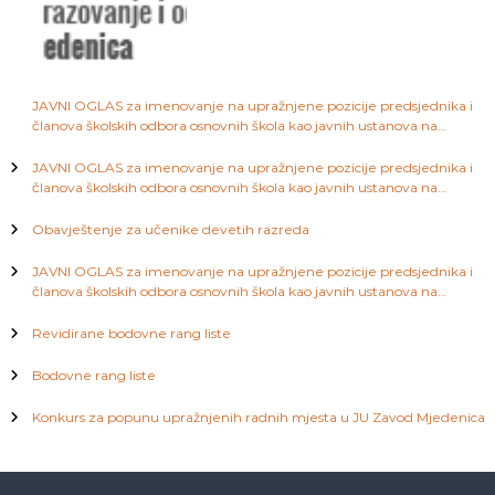
a
j
S
a
a
r
a
JAVNI OGLAS za imenovanje na upražnjene pozicije predsjednika i
j
č
članova školskih odbora osnovnih škola kao javnih ustanova na
e
području Kantona Sarajevo
v
JAVNI OGLAS za imenovanje na upražnjene pozicije predsjednika i
l
o
članova školskih odbora osnovnih škola kao javnih ustanova na
području Kantona Sarajevo
a
Obavještenje za učenike devetih razreda
JAVNI OGLAS za imenovanje na upražnjene pozicije predsjednika i
n
članova školskih odbora osnovnih škola kao javnih ustanova na
području Kantona Sarajevo
a
Revidirane bodovne rang liste
k
Bodovne rang liste
Konkurs za popunu upražnjenih radnih mjesta u JU Zavod Mjedenica
a