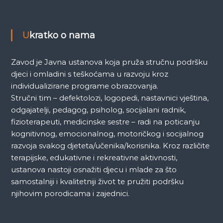
Ukratko o nama
Zavod je Javna ustanova koja pruža stručnu podršku
djeci i omladini s teškoćama u razvoju kroz
individualizirane programe obrazovanja.
Stručni tim – defektolozi, logopedi, nastavnici vještina,
odgajatelji, pedagog, psiholog, socijalani radnik,
fizioterapeuti, medicinske sestre – radi na poticanju
kognitivnog, emocionalnog, motoričkog i socijalnog
razvoja svakog djeteta/učenika/korisnika. Kroz različite
terapijske, edukativne i rekreativne aktivnosti,
ustanova nastoji osnažiti djecu i mlade za što
samostalniji i kvalitetniji život te pružiti podršku
njihovim porodicama i zajednici.