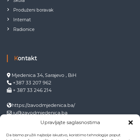
Škola
Produženi boravak
Internat
Radionice
Kontakt
Mjedenica 34, Sarajevo , BiH
+387 33 207 962
+ 387 33 246 214
https://zavodmjedenica.ba/
ju@zavodmjedenica.ba
info@zamjed.edu.ba
Upravljajte saglasnostima
Da bismo pružili najbolje iskustvo, koristimo tehnologije poput
Direktor:
+ 387 33 207 963