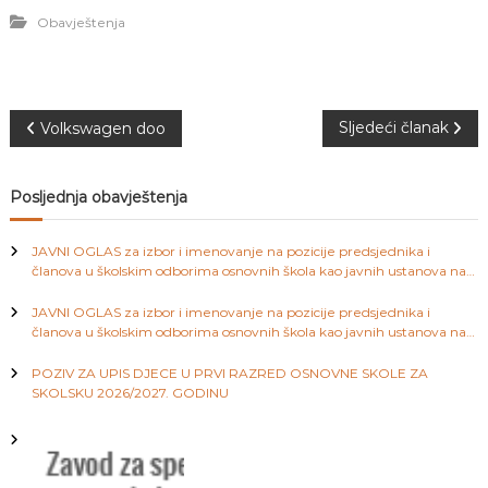
J
o
Obavještenja
v
E
a
V
n
O
j
e
N
Sljedeći članak
Volkswagen doo
i
o
a
d
g
Posljednja obavještenja
o
v
j
d
JAVNI OGLAS za izbor i imenovanje na pozicije predsjednika i
i
j
članova u školskim odborima osnovnih škola kao javnih ustanova na
e
području Kantona Sarajevo
c
JAVNI OGLAS za izbor i imenovanje na pozicije predsjednika i
g
e
članova u školskim odborima osnovnih škola kao javnih ustanova na
M
području Kantona Sarajevo
a
j
POZIV ZA UPIS DJECE U PRVI RAZRED OSNOVNE SKOLE ZA
e
SKOLSKU 2026/2027. GODINU
d
c
e
n
i
i
c