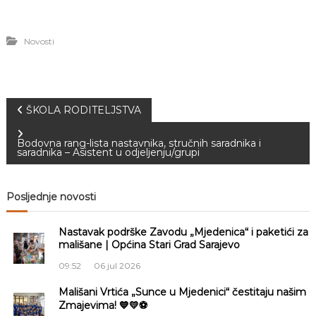
Novosti
N
ŠKOLA RODITELJSTVA
a
Bodovna rang-lista nastavnika, stručnih saradnika i
saradnika – Asistent u odjeljenju/grupi
v
Posljednje novosti
i
Nastavak podrške Zavodu „Mjedenica“ i paketići za
g
mališane | Općina Stari Grad Sarajevo
a
09:52
06 jul 2026
Mališani Vrtića „Sunce u Mjedenici“ čestitaju našim
c
Zmajevima! 💙💛⚽