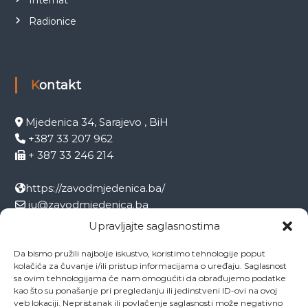
Radionice
Kontakt
Mjedenica 34, Sarajevo , BiH
+387 33 207 962
+ 387 33 246 214
https://zavodmjedenica.ba/
ju@zavodmjedenica.ba
info@zamjed.edu.ba
Upravljajte saglasnostima
Da bismo pružili najbolje iskustvo, koristimo tehnologije poput
Direktor:
+ 387 33 207 963
kolačića za čuvanje i/ili pristup informacijama o uređaju. Saglasnost
Sekretar:
+ 387 33 215 668
sa ovim tehnologijama će nam omogućiti da obrađujemo podatke
Pedagog:
+ 387 33 246 212
kao što su ponašanje pri pregledanju ili jedinstveni ID-ovi na ovoj
veb lokaciji. Nepristanak ili povlačenje saglasnosti može negativno
Psiholog:
+ 387 33 246 208