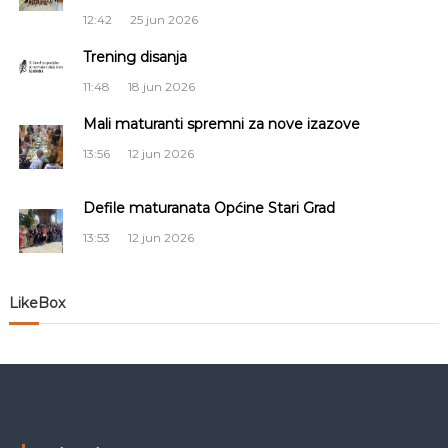
i
12:42
25 jun 2026
Trening disanja
j
11:48
18 jun 2026
a
Mali maturanti spremni za nove izazove
č
13:56
12 jun 2026
l
Defile maturanata Općine Stari Grad
13:53
12 jun 2026
a
n
LikeBox
a
k
a