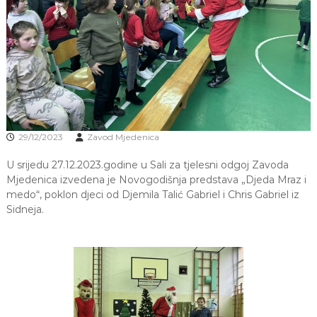
J
o
v
E
a
V
n
O
j
e
i
o
d
g
o
29/12/2023
Zavod Mjedenica
j
d
U srijedu 27.12.2023.godine u Sali za tjelesni odgoj Zavoda
j
Mjedenica izvedena je Novogodišnja predstava „Djeda Mraz i
e
medo“, poklon djeci od Djemila Talić Gabriel i Chris Gabriel iz
c
Sidneja.
e
M
j
e
d
e
n
i
c