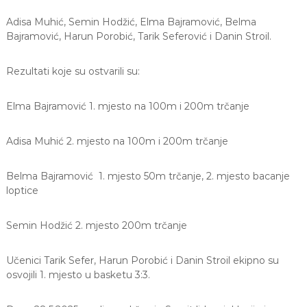
a
Adisa Muhić, Semin Hodžić, Elma Bajramović, Belma
S
a
Bajramović, Harun Porobić, Tarik Seferović i Danin Stroil.
r
a
Rezultati koje su ostvarili su:
j
e
v
Elma Bajramović 1. mjesto na 100m i 200m trčanje
o
Adisa Muhić 2. mjesto na 100m i 200m trčanje
Belma Bajramović 1. mjesto 50m trčanje, 2. mjesto bacanje
loptice
Semin Hodžić 2. mjesto 200m trčanje
Učenici Tarik Sefer, Harun Porobić i Danin Stroil ekipno su
osvojili 1. mjesto u basketu 3:3.