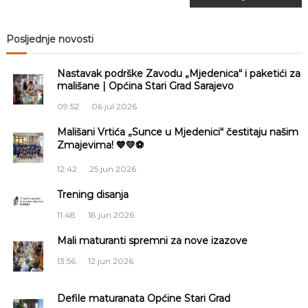
v
Posljednje novosti
i
Nastavak podrške Zavodu „Mjedenica“ i paketići za
g
mališane | Općina Stari Grad Sarajevo
09:52
06 jul 2026
a
Mališani Vrtića „Sunce u Mjedenici“ čestitaju našim
Zmajevima! 💙💛⚽
c
12:42
25 jun 2026
i
Trening disanja
j
11:48
18 jun 2026
a
Mali maturanti spremni za nove izazove
13:56
12 jun 2026
č
Defile maturanata Općine Stari Grad
l