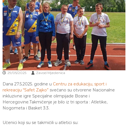
J
o
v
E
a
V
n
O
j
e
i
o
d
g
o
j
d
j
29/05/2025
Zavod Mjedenica
e
c
Dana 27.5.2025. godine u
Centru za edukaciju, sport i
e
rekreaciju “Safet Zajko”
svečano su otvorene Nacionalne
M
inkluzivne igre Specijalne olimpijade Bosne i
j
e
Hercegovine.Takmičenje je bilo iz tri sporta : Atletike,
d
Nogometa i Basket 3:3.
e
n
i
Učenici koji su se takmičili u atletici su:
c