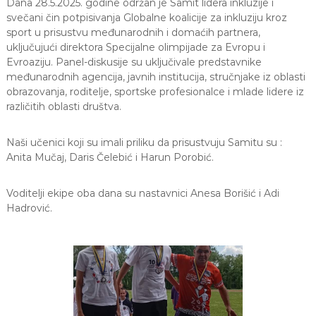
Dana 28.5.2025. godine održan je Samit lidera inkluzije i
svečani čin potpisivanja Globalne koalicije za inkluziju kroz
sport u prisustvu međunarodnih i domaćih partnera,
uključujući direktora Specijalne olimpijade za Evropu i
Evroaziju. Panel-diskusije su uključivale predstavnike
međunarodnih agencija, javnih institucija, stručnjake iz oblasti
obrazovanja, roditelje, sportske profesionalce i mlade lidere iz
različitih oblasti društva.
Naši učenici koji su imali priliku da prisustvuju Samitu su :
Anita Mučaj, Daris Čelebić i Harun Porobić.
Voditelji ekipe oba dana su nastavnici Anesa Borišić i Adi
Hadrović.