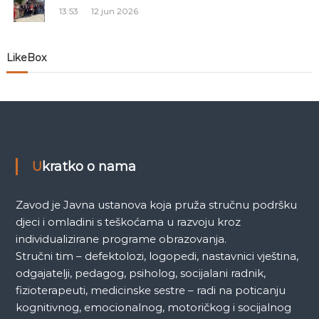
13:53
12 jun 2026
a
n
LikeBox
a
k
a
Ukratko o nama
Zavod je Javna ustanova koja pruža stručnu podršku
djeci i omladini s teškoćama u razvoju kroz
individualizirane programe obrazovanja.
Stručni tim – defektolozi, logopedi, nastavnici vještina,
odgajatelji, pedagog, psiholog, socijalani radnik,
fizioterapeuti, medicinske sestre – radi na poticanju
kognitivnog, emocionalnog, motoričkog i socijalnog