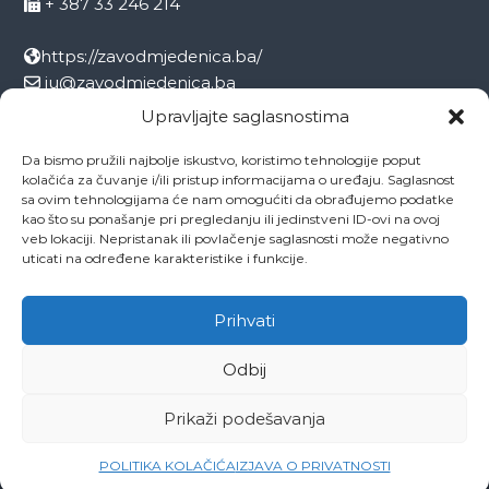
+ 387 33 246 214
https://zavodmjedenica.ba/
ju@zavodmjedenica.ba
info@zamjed.edu.ba
Upravljajte saglasnostima
Da bismo pružili najbolje iskustvo, koristimo tehnologije poput
Direktor:
+ 387 33 207 963
kolačića za čuvanje i/ili pristup informacijama o uređaju. Saglasnost
Sekretar:
+ 387 33 215 668
sa ovim tehnologijama će nam omogućiti da obrađujemo podatke
Pedagog:
+ 387 33 246 212
kao što su ponašanje pri pregledanju ili jedinstveni ID-ovi na ovoj
veb lokaciji. Nepristanak ili povlačenje saglasnosti može negativno
Psiholog:
+ 387 33 246 208
uticati na određene karakteristike i funkcije.
Socijalni radnik:
+ 387 33 207 001
Prihvati
Odbij
Copyright © 2026
ZAVOD MJEDENICA SARAJEVO
All rights reserved.
Theme:
Flash
by ThemeGrill. Powered by
WordPress
Prikaži podešavanja
O ustanovi
Ovo je naša Mjedenica
Dokumenti
Projekti
Zaposlenici
Kontakti
POLITIKA KOLAČIĆA
IZJAVA O PRIVATNOSTI