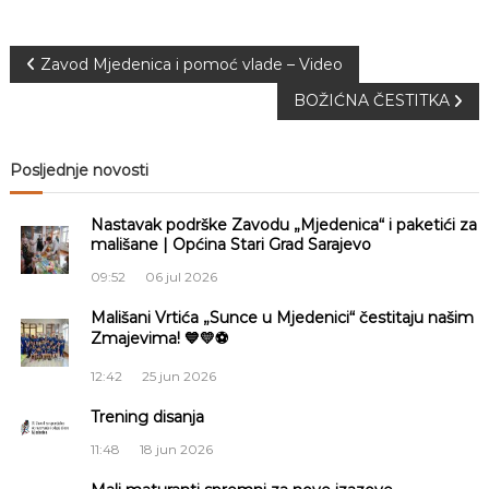
N
Zavod Mjedenica i pomoć vlade – Video
BOŽIĆNA ČESTITKA
a
v
Posljednje novosti
i
Nastavak podrške Zavodu „Mjedenica“ i paketići za
mališane | Općina Stari Grad Sarajevo
g
09:52
06 jul 2026
a
Mališani Vrtića „Sunce u Mjedenici“ čestitaju našim
Zmajevima! 💙💛⚽
c
12:42
25 jun 2026
i
Trening disanja
11:48
18 jun 2026
j