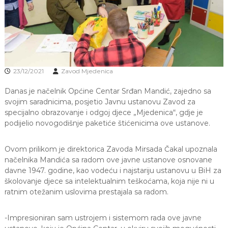
J
o
v
E
a
V
n
O
j
e
i
o
23/12/2021
Zavod Mjedenica
d
g
Danas je načelnik Općine Centar Srđan Mandić, zajedno sa
o
svojim saradnicima, posjetio Javnu ustanovu Zavod za
j
specijalno obrazovanje i odgoj djece „Mjedenica“, gdje je
d
podijelio novogodišnje paketiće štićenicima ove ustanove.
j
e
c
Ovom prilikom je direktorica Zavoda Mirsada Čakal upoznala
e
načelnika Mandića sa radom ove javne ustanove osnovane
M
davne 1947. godine, kao vodeću i najstariju ustanovu u BiH za
j
školovanje djece sa intelektualnim teškoćama, koja nije ni u
e
d
ratnim otežanim uslovima prestajala sa radom.
e
n
-Impresioniran sam ustrojem i sistemom rada ove javne
i
c