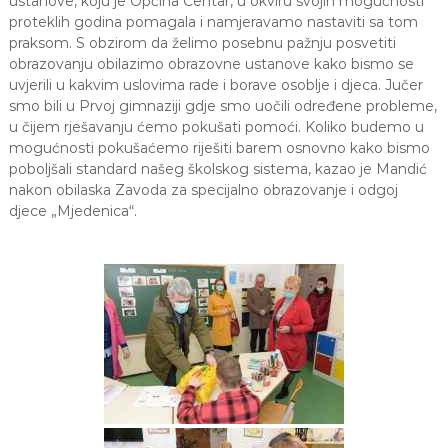
ustanove, koju je Općina Centar, u okviru svojih mogućnosti
a
proteklih godina pomagala i namjeravamo nastaviti sa tom
S
praksom. S obzirom da želimo posebnu pažnju posvetiti
a
obrazovanju obilazimo obrazovne ustanove kako bismo se
r
uvjerili u kakvim uslovima rade i borave osoblje i djeca. Jučer
a
smo bili u Prvoj gimnaziji gdje smo uočili određene probleme,
j
e
u čijem rješavanju ćemo pokušati pomoći. Koliko budemo u
v
mogućnosti pokušaćemo riješiti barem osnovno kako bismo
o
poboljšali standard našeg školskog sistema, kazao je Mandić
nakon obilaska Zavoda za specijalno obrazovanje i odgoj
djece „Mjedenica“.