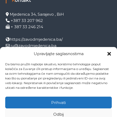
Kontakt
Mjedenica 34, Sarajevo , BiH
+387 33 207 962
+ 387 33 246 214
https://zavodmjedenica.ba/
ju@zavodmjedenica.ba
info@zamjed.edu.ba
Upravljajte saglasnostima
Da bismo pružili najbolje iskustvo, koristimo tehnologije poput
Direktor:
+ 387 33 207 963
kolačića za čuvanje i/ili pristup informacijama o uređaju. Saglasnost
Sekretar:
+ 387 33 215 668
sa ovim tehnologijama će nam omogućiti da obrađujemo podatke
Pedagog:
+ 387 33 246 212
kao što su ponašanje pri pregledanju ili jedinstveni ID-ovi na ovoj
veb lokaciji. Nepristanak ili povlačenje saglasnosti može negativno
Psiholog:
+ 387 33 246 208
uticati na određene karakteristike i funkcije.
Socijalni radnik:
+ 387 33 207 001
Prihvati
Odbij