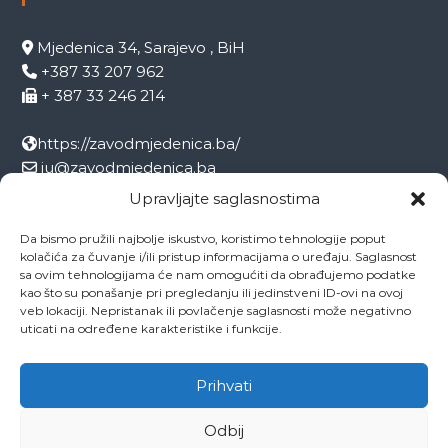
Mjedenica 34, Sarajevo , BiH
+387 33 207 962
+ 387 33 246 214
https://zavodmjedenica.ba/
ju@zavodmjedenica.ba
info@zamjed.edu.ba
Upravljajte saglasnostima
Da bismo pružili najbolje iskustvo, koristimo tehnologije poput
Direktor:
+ 387 33 207 963
kolačića za čuvanje i/ili pristup informacijama o uređaju. Saglasnost
Sekretar:
+ 387 33 215 668
sa ovim tehnologijama će nam omogućiti da obrađujemo podatke
Pedagog:
+ 387 33 246 212
kao što su ponašanje pri pregledanju ili jedinstveni ID-ovi na ovoj
veb lokaciji. Nepristanak ili povlačenje saglasnosti može negativno
Psiholog:
+ 387 33 246 208
uticati na određene karakteristike i funkcije.
Socijalni radnik:
+ 387 33 207 001
Prihvati
Odbij
Copyright © 2026
ZAVOD MJEDENICA SARAJEVO
All rights reserved.