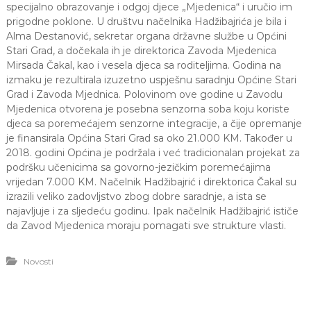
specijalno obrazovanje i odgoj djece „Mjedenica“ i uručio im
J
o
prigodne poklone. U društvu načelnika Hadžibajrića je bila i
v
E
a
Alma Destanović, sekretar organa državne službe u Općini
V
n
Stari Grad, a dočekala ih je direktorica Zavoda Mjedenica
O
j
Mirsada Čakal, kao i vesela djeca sa roditeljima. Godina na
e
izmaku je rezultirala izuzetno uspješnu saradnju Općine Stari
i
Grad i Zavoda Mjednica. Polovinom ove godine u Zavodu
o
Mjedenica otvorena je posebna senzorna soba koju koriste
d
g
djeca sa poremećajem senzorne integracije, a čije opremanje
o
je finansirala Općina Stari Grad sa oko 21.000 KM. Također u
j
2018. godini Općina je podržala i već tradicionalan projekat za
d
podršku učenicima sa govorno-jezičkim poremećajima
j
vrijedan 7.000 KM. Načelnik Hadžibajrić i direktorica Čakal su
e
izrazili veliko zadovljstvo zbog dobre saradnje, a ista se
c
e
najavljuje i za sljedeću godinu. Ipak načelnik Hadžibajrić ističe
M
da Zavod Mjedenica moraju pomagati sve strukture vlasti.
j
e
d
Novosti
e
n
i
c