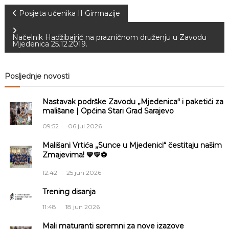
a
N
Posjeta učenika II Gimnazije
S
a
a
r
Načelnik Hadžibajrić na prazničnom druženju u Zavodu
Mjedenica 25.12.2019.
a
j
v
e
v
Posljednje novosti
i
o
Nastavak podrške Zavodu „Mjedenica“ i paketići za
g
mališane | Općina Stari Grad Sarajevo
a
09:52
06 jul 2026
Mališani Vrtića „Sunce u Mjedenici“ čestitaju našim
c
Zmajevima! 💙💛⚽
i
12:42
25 jun 2026
Trening disanja
j
11:48
18 jun 2026
a
Mali maturanti spremni za nove izazove