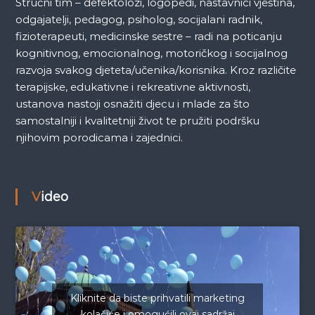
Stručni tim – defektolozi, logopedi, nastavnici vještina,
odgajatelji, pedagog, psiholog, socijalani radnik,
fizioterapeuti, medicinske sestre – radi na poticanju
kognitivnog, emocionalnog, motoričkog i socijalnog
razvoja svakog djeteta/učenika/korisnika. Kroz različite
terapijske, edukativne i rekreativne aktivnosti,
ustanova nastoji osnažiti djecu i mlade za što
samostalniji i kvalitetniji život te pružiti podršku
njihovim porodicama i zajednici.
Video
Kliknite da biste prihvatili marketing
kolačiće i omogućili ovaj sadržaj