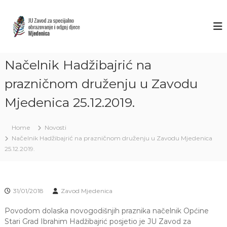
S
k
Z
J
U
i
A
Z
p
V
a
t
O
v
o
o
Načelnik Hadžibajrić na
D
c
d
M
o
z
prazničnom druženju u Zavodu
J
a
n
s
Mjedenica 25.12.2019.
t
E
p
e
D
e
n
E
c
Home
Novosti
t
i
N
Načelnik Hadžibajrić na prazničnom druženju u Zavodu Mjedenica
j
I
25.12.2019.
a
C
l
n
A
o
S
o
31/01/2018
Zavod Mjedenica
A
b
r
R
Povodom dolaska novogodišnjih praznika načelnik Općine
a
Stari Grad Ibrahim Hadžibajrić posjetio je JU Zavod za
A
z