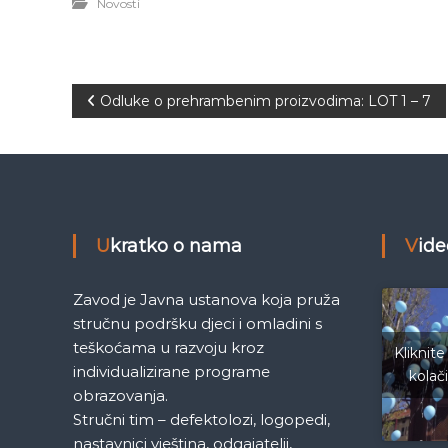
Novosti
N
Odluke o prehrambenim proizvodima: LOT 1 – 7
a
v
i
Ukratko o nama
Vid
g
Zavod je Javna ustanova koja pruža
a
stručnu podršku djeci i omladini s
teškoćama u razvoju kroz
Kliknite
c
individualizirane programe
kolač
obrazovanja.
i
Stručni tim – defektolozi, logopedi,
nastavnici vještina, odgajatelji,