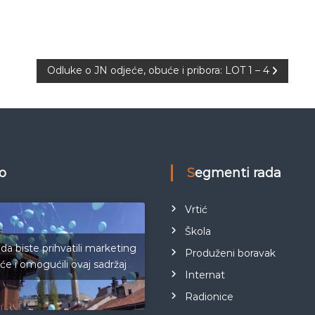
Odluke o JN odjeće, obuće i pribora: LOT 1 – 4
eo
Segmenti rada
Vrtić
Škola
 da biste prihvatili marketing
Produženi boravak
iće i omogućili ovaj sadržaj
Internat
Radionice