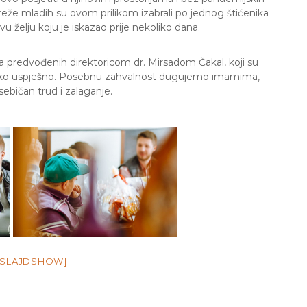
mreže mladih su ovom prilikom izabrali po jednog štićenika
u želju koju je iskazao prije nekoliko dana.
 predvođenih direktoricom dr. Mirsadom Čakal, koji su
vako uspješno. Posebnu zahvalnost dugujemo imamima,
ebičan trud i zalaganje.
 SLAJDSHOW]