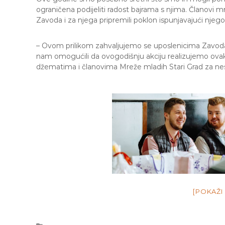
e
ograničena podijeliti radost bajrama s njima. Članovi 
M
Zavoda i za njega pripremili poklon ispunjavajući njegov
j
e
– Ovom prilikom zahvaljujemo se uposlenicima Zavoda
d
nam omogućili da ovogodišnju akciju realizujemo o
e
džematima i članovima Mreže mladih Stari Grad za nes
n
i
c
a
S
a
r
a
j
e
v
o
[POKAŽI