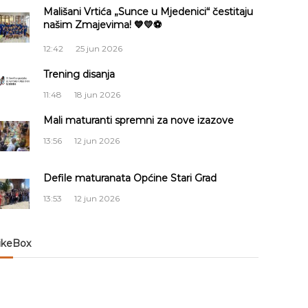
Mališani Vrtića „Sunce u Mjedenici“ čestitaju
našim Zmajevima! 💙💛⚽
12:42
25 jun 2026
Trening disanja
11:48
18 jun 2026
Mali maturanti spremni za nove izazove
13:56
12 jun 2026
Defile maturanata Općine Stari Grad
13:53
12 jun 2026
ikeBox