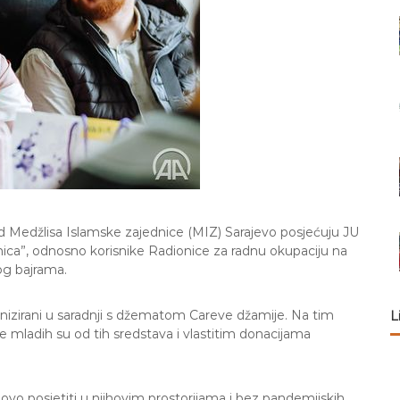
 Medžlisa Islamske zajednice (MIZ) Sarajevo posjećuju JU
ica”, odnosno korisnike Radionice za radnu okupaciju na
g bajrama.
rganizirani u saradnji s džematom Careve džamije. Na tim
L
eže mladih su od tih sredstava i vlastitim donacijama
o posjetiti u njihovim prostorijama i bez pandemijskih