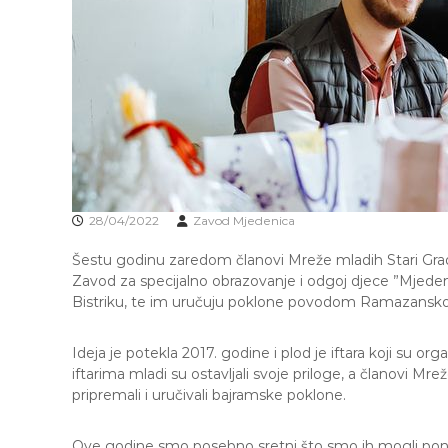
R
o
A
b
J
r
E
a
V
z
O
o
v
a
n
j
28/04/2022
Zavod Mjedenica
e
i
Šestu godinu zaredom članovi Mreže mladih Stari Grad
o
Zavod za specijalno obrazovanje i odgoj djece ”Mjeden
d
Bistriku, te im uručuju poklone povodom Ramazansko
g
o
j
Ideja je potekla 2017. godine i plod je iftara koji su o
d
iftarima mladi su ostavljali svoje priloge, a članovi Mr
j
pripremali i uručivali bajramske poklone.
e
c
Ove godine smo posebno sretni što smo ih mogli ponov