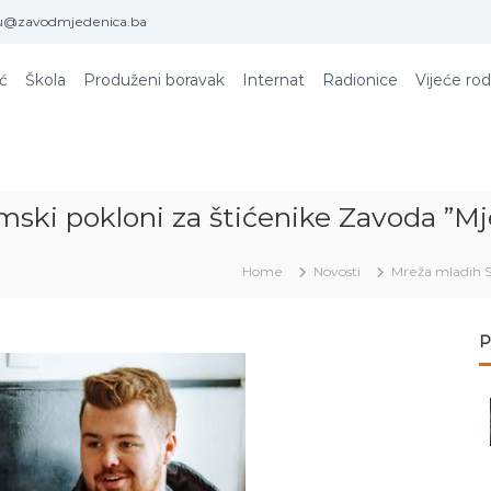
u@zavodmjedenica.ba
ić
Škola
Produženi boravak
Internat
Radionice
Vijeće rod
mski pokloni za štićenike Zavoda ”M
Home
Novosti
Mreža mladih S
P