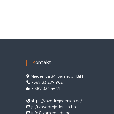
Kontakt
Mjedenica 34, Sarajevo , BiH
+387 33 207 962
+ 387 33 246 214
https://zavodmjedenica.ba/
ju@zavodmjedenica.ba
info@zamjed.edu.ba