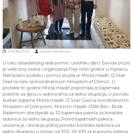
J
o
v
E
a
V
n
O
j
e
i
o
d
04/08/2020
Zavod Mjedenica
g
o
U toku dasadašnjeg rada pomoć i podršku djeci Zavoda pružio
j
d
je veliki broj osoba i organizacija.Prije četiri godine u mjesecu
j
Ramazanu podršku i pomoć pružila je Mreža mladih IZ Stari
e
Grad na čelu sa koordinatorom Mirsadom ef.Džerzić. U
c
protekle tri godine Mreža mladih pripremala je bajramske
e
poklone za djecu u radionicama za radnu okupaciju U povodu
M
Kurban bajrama Mreža mladih IZ Stari Grad sa koordinatorom
j
e
Mirsadom ef.Džerzićem, Mrežom mladih IZBA Beč i Butik
d
Bademom obezbjedili su 32 bajramska paketa za korisnike
e
radionica za radnu okupaciju.Pored bajramskih paketa
n
uručena je i donacija jednoj porodici korisnika radionica za
i
radnu okupaciju u iznosu od 300, 00 KM za kupovinu ogreva.
c