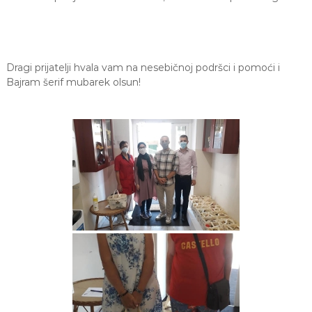
a
S
a
r
a
Dragi prijatelji hvala vam na nesebičnoj podršci i pomoći i
j
Bajram šerif mubarek olsun!
e
v
o