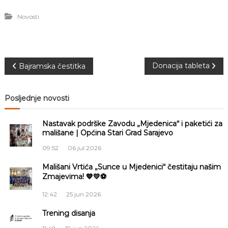
Novosti
N
Donacija tableta
Bajramska čestitka
a
Posljednje novosti
v
Nastavak podrške Zavodu „Mjedenica“ i paketići za
i
mališane | Općina Stari Grad Sarajevo
09:52
06 jul 2026
g
Mališani Vrtića „Sunce u Mjedenici“ čestitaju našim
Zmajevima! 💙💛⚽
a
12:42
25 jun 2026
c
Trening disanja