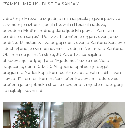
“ZAMISLI MIR-USUDI SE DA SANJAŠ“
a
S
a
Udruženje Mreža za izgradnju mira raspisala je javni poziv za
r
takmičenje i izbor najboljih likovnih i literarnih radova,
a
j
povodom Međunarodnog dana ljudskih prava “Zamisli mir-
e
usudi se da sanjaš”! Poziv za takmičenje organizovan je uz
v
podršku Ministarstva za odgoj i obrazovanje Kantona Sarajevo
o
i dostavljeno je svim osnovnim i srednjim školama u Kantonu.
Obzirom da je i naša škola, JU Zavod za specijalno
obrazovanje i odgoj djece ”Mjedenica” uzela učešće u
natjecanju, dana 10.12. 2024. godine upriličen je bogat
program u Nadbiskupijskom centru za pastoral mladih “Ivan
Pavao II”. Tom prilikom našem učeniku Jovanu Todoroviću
uručena je umjetnička slika za osvojeno 1. mjesto u kategoriji
za najbolji likovni rad.