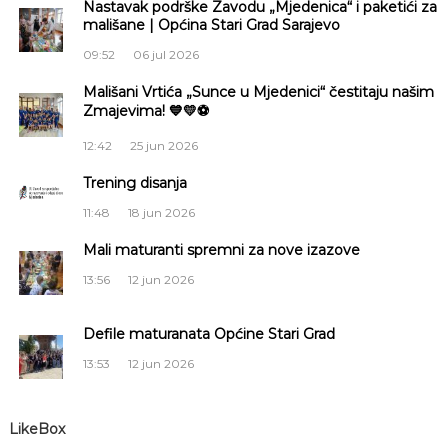
g
Nastavak podrške Zavodu „Mjedenica“ i paketići za
mališane | Općina Stari Grad Sarajevo
a
09:52
06 jul 2026
c
Mališani Vrtića „Sunce u Mjedenici“ čestitaju našim
Zmajevima! 💙💛⚽
i
12:42
25 jun 2026
j
Trening disanja
11:48
18 jun 2026
a
Mali maturanti spremni za nove izazove
č
13:56
12 jun 2026
l
Defile maturanata Općine Stari Grad
a
13:53
12 jun 2026
n
LikeBox