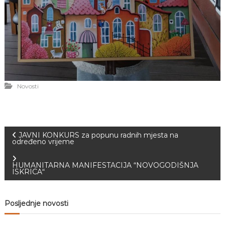
Novosti
N
JAVNI KONKURS za popunu radnih mjesta na
određeno vrijeme
a
HUMANITARNA MANIFESTACIJA “NOVOGODIŠNJA
ISKRICA“
v
i
Posljednje novosti