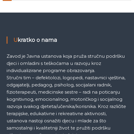
a
k
a
Ukratko o nama
Zavod je Javna ustanova koja pruža stručnu podršku
djeci i omladini s teškoćama u razvoju kroz
individualizirane programe obrazovanja.
Stručni tim – defektolozi, logopedi, nastavnici vještina,
odgajatelji, pedagog, psiholog, socijalani radnik,
fizioterapeuti, medicinske sestre – radi na poticanju
kognitivnog, emocionalnog, motoričkog i socijalnog
razvoja svakog djeteta/učenika/korisnika. Kroz različite
terapijske, edukativne i rekreativne aktivnosti,
ustanova nastoji osnažiti djecu i mlade za što
samostalniji i kvalitetniji život te pružiti podršku