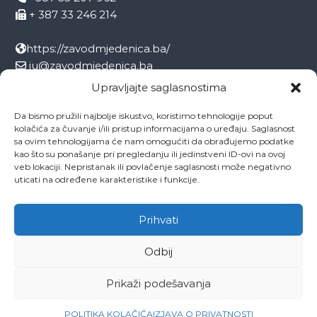
+ 387 33 246 214
https://zavodmjedenica.ba/
ju@zavodmjedenica.ba
info@zamjed.edu.ba
Upravljajte saglasnostima
Da bismo pružili najbolje iskustvo, koristimo tehnologije poput
Direktor:
+ 387 33 207 963
kolačića za čuvanje i/ili pristup informacijama o uređaju. Saglasnost
Sekretar:
+ 387 33 215 668
sa ovim tehnologijama će nam omogućiti da obrađujemo podatke
Pedagog:
+ 387 33 246 212
kao što su ponašanje pri pregledanju ili jedinstveni ID-ovi na ovoj
veb lokaciji. Nepristanak ili povlačenje saglasnosti može negativno
Psiholog:
+ 387 33 246 208
uticati na određene karakteristike i funkcije.
Socijalni radnik:
+ 387 33 207 001
Prihvati
Odbij
Copyright © 2026
ZAVOD MJEDENICA SARAJEVO
All rights reserved.
Theme:
Flash
by ThemeGrill. Powered by
WordPress
Prikaži podešavanja
O ustanovi
Ovo je naša Mjedenica
Dokumenti
Projekti
Zaposlenici
Kontakti
POLITIKA KOLAČIĆA
IZJAVA O PRIVATNOSTI