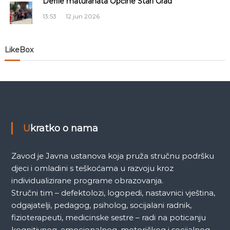
Defile maturanata Općine Stari Grad
č
13:53
12 jun 2026
l
a
LikeBox
n
a
k
Ukratko o nama
a
Zavod je Javna ustanova koja pruža stručnu podršku
djeci i omladini s teškoćama u razvoju kroz
individualizirane programe obrazovanja.
Stručni tim – defektolozi, logopedi, nastavnici vještina,
odgajatelji, pedagog, psiholog, socijalani radnik,
fizioterapeuti, medicinske sestre – radi na poticanju
kognitivnog, emocionalnog, motoričkog i socijalnog