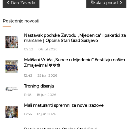
N
Škola u prirodi
Dan Zavoda
a
Posljednje novosti
v
Nastavak podrške Zavodu „Mjedenica“ i paketići za
i
mališane | Općina Stari Grad Sarajevo
09:52
06 jul 2026
g
Mališani Vrtića „Sunce u Mjedenici“ čestitaju našim
Zmajevima! 💙💛⚽
a
12:42
25 jun 2026
c
Trening disanja
i
11:48
18 jun 2026
j
Mali maturanti spremni za nove izazove
13:56
12 jun 2026
a