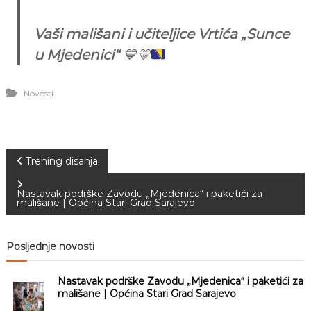
Vaši mališani i učiteljice Vrtića „Sunce
u Mjedenici“
💙
💛
Novosti
N
Trening disanja
a
Nastavak podrške Zavodu „Mjedenica“ i paketići za
mališane | Općina Stari Grad Sarajevo
v
Posljednje novosti
i
Nastavak podrške Zavodu „Mjedenica“ i paketići za
g
mališane | Općina Stari Grad Sarajevo