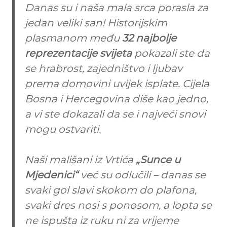
Danas su i naša mala srca porasla za
a
S
jedan veliki san! Historijskim
a
r
plasmanom među
32 najbolje
a
reprezentacije svijeta
pokazali ste da
j
e
se hrabrost, zajedništvo i ljubav
v
o
prema domovini uvijek isplate. Cijela
Bosna i Hercegovina diše kao jedno,
a vi ste dokazali da se i najveći snovi
mogu ostvariti.
Naši mališani iz Vrtića
„Sunce u
Mjedenici“
već su odlučili – danas se
svaki gol slavi skokom do plafona,
svaki dres nosi s ponosom, a lopta se
ne ispušta iz ruku ni za vrijeme