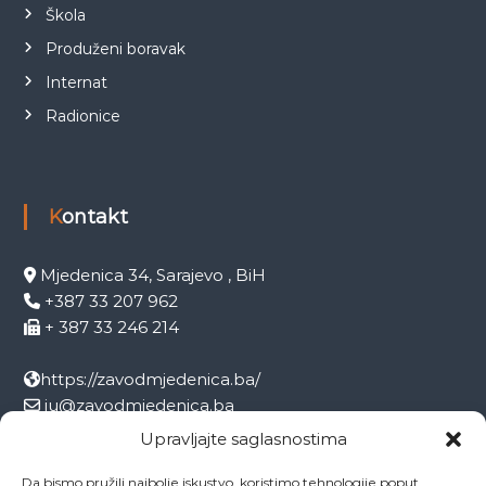
Škola
Produženi boravak
Internat
Radionice
Kontakt
Mjedenica 34, Sarajevo , BiH
+387 33 207 962
+ 387 33 246 214
https://zavodmjedenica.ba/
ju@zavodmjedenica.ba
info@zamjed.edu.ba
Upravljajte saglasnostima
Da bismo pružili najbolje iskustvo, koristimo tehnologije poput