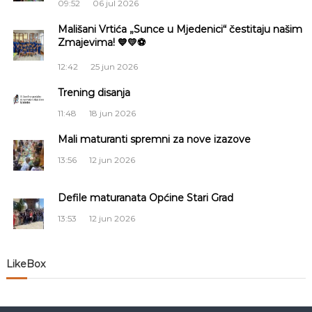
a
09:52
06 jul 2026
Mališani Vrtića „Sunce u Mjedenici“ čestitaju našim
c
Zmajevima! 💙💛⚽
i
12:42
25 jun 2026
Trening disanja
j
11:48
18 jun 2026
a
Mali maturanti spremni za nove izazove
č
13:56
12 jun 2026
l
Defile maturanata Općine Stari Grad
13:53
12 jun 2026
a
n
LikeBox
a