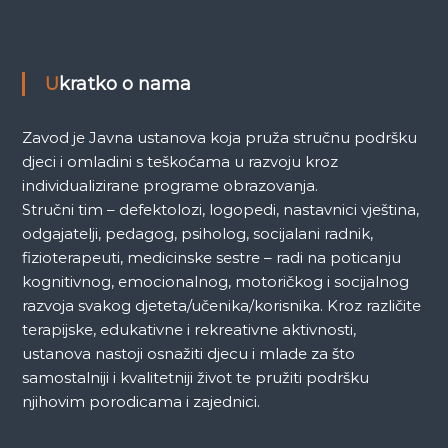
k
a
Ukratko o nama
Zavod je Javna ustanova koja pruža stručnu podršku
djeci i omladini s teškoćama u razvoju kroz
individualizirane programe obrazovanja.
Stručni tim – defektolozi, logopedi, nastavnici vještina,
odgajatelji, pedagog, psiholog, socijalani radnik,
fizioterapeuti, medicinske sestre – radi na poticanju
kognitivnog, emocionalnog, motoričkog i socijalnog
razvoja svakog djeteta/učenika/korisnika. Kroz različite
terapijske, edukativne i rekreativne aktivnosti,
ustanova nastoji osnažiti djecu i mlade za što
samostalniji i kvalitetniji život te pružiti podršku
njihovim porodicama i zajednici.