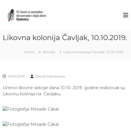
S
k
Z
J
U
i
A
Z
p
V
a
t
O
v
o
o
Likovna kolonija Čavljak, 10.10.2019.
D
c
d
M
o
z
J
a
n
Home
Novosti
Likovna kolonija Čavljak, 10.10.2019.
s
t
E
p
e
D
e
n
E
c
t
14/10/2019
Zavod Mjedenica
i
N
j
I
Učenici likovne sekcije dana 10.10. 2019. godine realizovali su
a
C
l
Likovnu kolonija na Čavljaku.
n
A
o
S
o
A
b
r
R
a
A
z