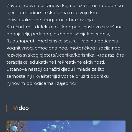
Zavod je Javna ustanova koja pruža stručnu podršku
djeci i omladini s teškoćama u razvoju kroz
individualizirane programe obrazovanja.
Stručni tim – defektolozi, logopedi, nastavnici vještina,
odgajatelji, pedagog, psiholog, socijalani radnik,
fizioterapeuti, medicinske sestre – radi na poticanju
kognitivnog, emocionalnog, motoričkog i socijalnog
razvoja svakog djeteta/učenika/korisnika. Kroz različite
terapijske, edukativne i rekreativne aktivnosti,
ustanova nastoji osnažiti djecu i mlade za što
samostalniji i kvalitetniji život te pružiti podršku
njihovim porodicama i zajednici.
Video