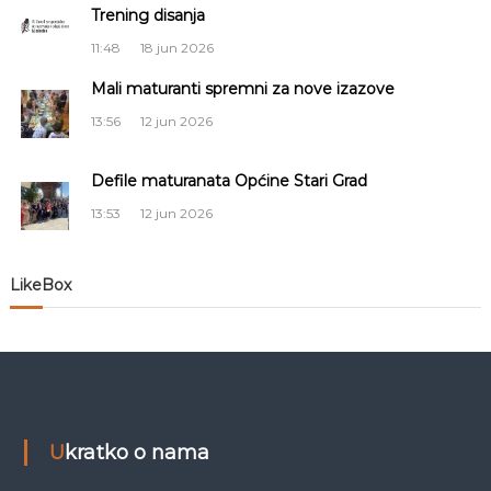
Trening disanja
a
j
S
11:48
18 jun 2026
a
r
a
Mali maturanti spremni za nove izazove
a
j
13:56
12 jun 2026
č
e
v
o
Defile maturanata Općine Stari Grad
l
13:53
12 jun 2026
a
n
LikeBox
a
k
a
Ukratko o nama