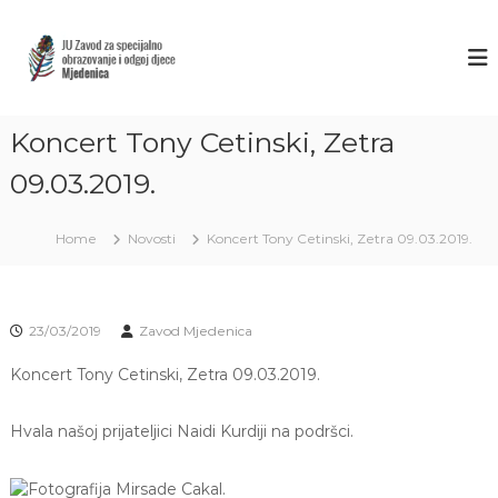
S
k
Z
J
U
i
A
Z
p
V
a
t
O
v
o
o
Koncert Tony Cetinski, Zetra
D
c
d
M
o
z
09.03.2019.
J
a
n
s
t
E
p
Home
Novosti
Koncert Tony Cetinski, Zetra 09.03.2019.
e
D
e
n
E
c
t
i
N
j
I
23/03/2019
Zavod Mjedenica
a
C
l
n
Koncert Tony Cetinski, Zetra 09.03.2019.
A
o
S
o
Hvala našoj prijateljici Naidi Kurdiji na podršci.
A
b
r
R
a
A
z