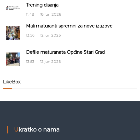
i
Trening disanja
a
S
11:48
18 jun 2026
j
a
r
Mali maturanti spremni za nove izazove
a
a
j
13:56
12 jun 2026
e
č
v
o
Defile maturanata Općine Stari Grad
l
13:53
12 jun 2026
a
LikeBox
n
a
k
a
Ukratko o nama