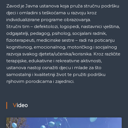
Zavod je Javna ustanova koja pruža stručnu podršku
djeci i omladini s teškoćama u razvoju kroz
individualizirane programe obrazovanja.
Stručni tim – defektolozi, logopedi, nastavnici vještina,
odgajatelji, pedagog, psiholog, socijalani radnik,
fizioterapeuti, medicinske sestre – radi na poticanju
kognitivnog, emocionalnog, motoričkog i socijalnog
razvoja svakog djeteta/učenika/korisnika. Kroz različite
terapijske, edukativne i rekreativne aktivnosti,
ustanova nastoji osnažiti djecu i mlade za što
samostalniji i kvalitetniji život te pružiti podršku
njihovim porodicama i zajednici.
Video