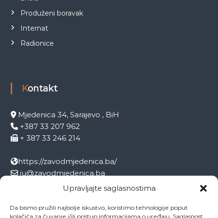
Produženi boravak
Internat
Radionice
Kontakt
Mjedenica 34, Sarajevo , BiH
+387 33 207 962
+ 387 33 246 214
https://zavodmjedenica.ba/
ju@zavodmjedenica.ba
info@zamjed.edu.ba
Upravljajte saglasnostima
Da bismo pružili najbolje iskustvo, koristimo tehnologije poput
Direktor:
+ 387 33 207 963
kolačića za čuvanje i/ili pristup informacijama o uređaju. Saglasnost