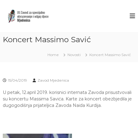
S
k
Z
J
U
i
A
Z
p
V
a
t
O
v
o
o
Koncert Massimo Savić
D
c
d
M
o
z
J
a
n
Home
Novosti
Koncert Massimo Savić
s
t
E
p
e
D
e
n
E
c
t
15/04/2019
Zavod Mjedenica
i
N
j
I
U petak, 12.april 2019. korisnici internata Zavoda prisustvovali
a
C
l
su koncertu Massima Savića. Karte za koncert obezbjedila je
n
dugogodišnja prijateljica Zavoda Naida Kurdija.
A
o
S
o
A
b
r
R
a
A
z