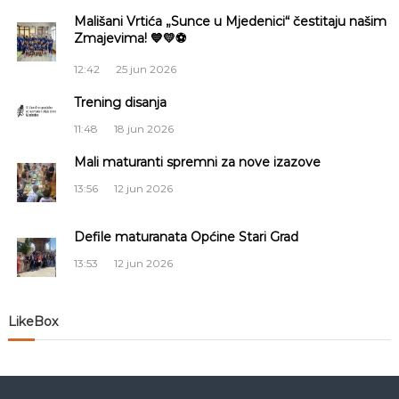
c
Mališani Vrtića „Sunce u Mjedenici“ čestitaju našim
Zmajevima! 💙💛⚽
i
12:42
25 jun 2026
j
Trening disanja
11:48
18 jun 2026
a
Mali maturanti spremni za nove izazove
č
13:56
12 jun 2026
l
Defile maturanata Općine Stari Grad
a
13:53
12 jun 2026
n
LikeBox
a
k