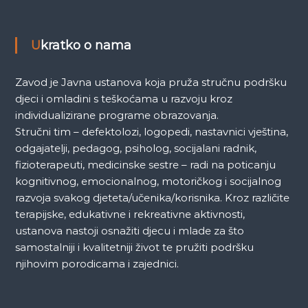
a
Ukratko o nama
Zavod je Javna ustanova koja pruža stručnu podršku
djeci i omladini s teškoćama u razvoju kroz
individualizirane programe obrazovanja.
Stručni tim – defektolozi, logopedi, nastavnici vještina,
odgajatelji, pedagog, psiholog, socijalani radnik,
fizioterapeuti, medicinske sestre – radi na poticanju
kognitivnog, emocionalnog, motoričkog i socijalnog
razvoja svakog djeteta/učenika/korisnika. Kroz različite
terapijske, edukativne i rekreativne aktivnosti,
ustanova nastoji osnažiti djecu i mlade za što
samostalniji i kvalitetniji život te pružiti podršku
njihovim porodicama i zajednici.