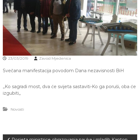
J
o
v
E
a
V
n
O
j
e
i
o
d
g
23/03/2019
Zavod Mjedenica
o
j
Svečana manifestacija povodom Dana nezavisnosti BiH
d
j
e
,,Ko sagradi most, dva će svijeta sastaviti-Ko ga poruši, oba će
c
izgubiti,,
e
M
j
Novosti
e
d
e
n
i
c
Posjeta ministrice obrazovanja,nauke i mladih Kanton