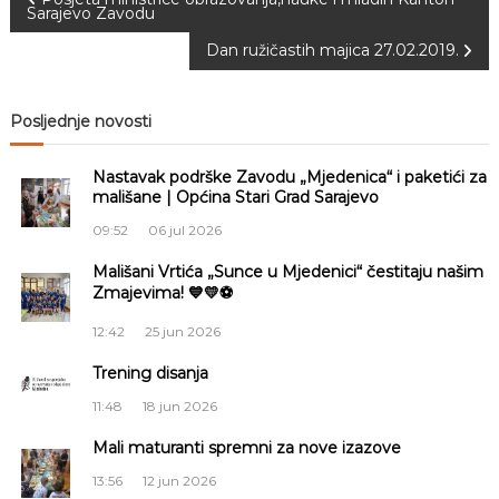
N
Sarajevo Zavodu
a
S
a
Dan ružičastih majica 27.02.2019.
a
r
v
a
j
Posljednje novosti
e
i
v
Nastavak podrške Zavodu „Mjedenica“ i paketići za
o
g
mališane | Općina Stari Grad Sarajevo
09:52
06 jul 2026
a
Mališani Vrtića „Sunce u Mjedenici“ čestitaju našim
Zmajevima! 💙💛⚽
c
12:42
25 jun 2026
i
Trening disanja
j
11:48
18 jun 2026
a
Mali maturanti spremni za nove izazove
13:56
12 jun 2026