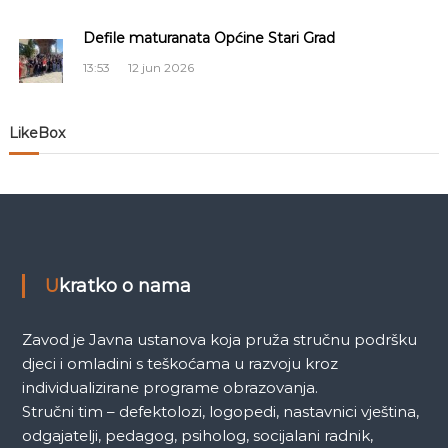
č
Defile maturanata Općine Stari Grad
l
13:53
12 jun 2026
a
n
LikeBox
a
k
a
Ukratko o nama
Zavod je Javna ustanova koja pruža stručnu podršku
djeci i omladini s teškoćama u razvoju kroz
individualizirane programe obrazovanja.
Stručni tim – defektolozi, logopedi, nastavnici vještina,
odgajatelji, pedagog, psiholog, socijalani radnik,