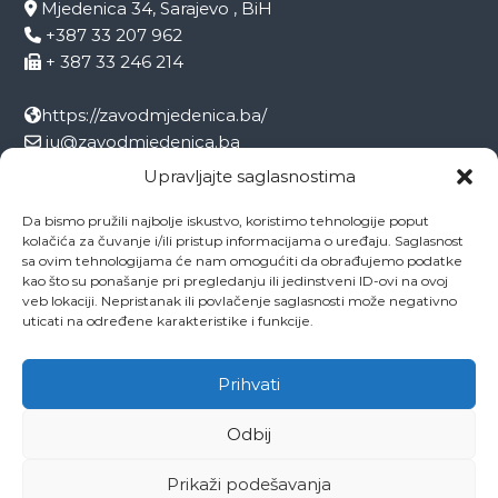
Mjedenica 34, Sarajevo , BiH
+387 33 207 962
+ 387 33 246 214
https://zavodmjedenica.ba/
ju@zavodmjedenica.ba
info@zamjed.edu.ba
Upravljajte saglasnostima
Da bismo pružili najbolje iskustvo, koristimo tehnologije poput
Direktor:
+ 387 33 207 963
kolačića za čuvanje i/ili pristup informacijama o uređaju. Saglasnost
Sekretar:
+ 387 33 215 668
sa ovim tehnologijama će nam omogućiti da obrađujemo podatke
Pedagog:
+ 387 33 246 212
kao što su ponašanje pri pregledanju ili jedinstveni ID-ovi na ovoj
veb lokaciji. Nepristanak ili povlačenje saglasnosti može negativno
Psiholog:
+ 387 33 246 208
uticati na određene karakteristike i funkcije.
Socijalni radnik:
+ 387 33 207 001
Prihvati
Odbij
Copyright © 2026
ZAVOD MJEDENICA SARAJEVO
All rights reserved.
Theme:
Flash
by ThemeGrill. Powered by
WordPress
Prikaži podešavanja
O ustanovi
Ovo je naša Mjedenica
Dokumenti
Projekti