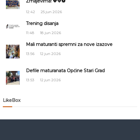
Zmajevima! 💙💛⚽
c
12:42
25 jun 2026
i
Trening disanja
11:48
18 jun 2026
j
Mali maturanti spremni za nove izazove
a
13:56
12 jun 2026
č
Defile maturanata Općine Stari Grad
l
13:53
12 jun 2026
a
LikeBox
n
a
k