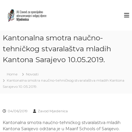
S
k
Z
J
U
i
A
Z
p
V
a
t
O
v
o
o
Kantonalna smotra naučno-
D
c
d
M
o
z
tehničkog stvaralaštva mladih
J
a
n
s
Kantona Sarajevo 10.05.2019.
t
E
p
e
D
e
n
E
c
Home
Novosti
t
i
N
Kantonalna smotra naučno-tehničkog stvaralaštva mladih Kantona
j
I
Sarajevo 10.05.2019.
a
C
l
n
A
o
S
o
04/06/2019
Zavod Mjedenica
A
b
r
R
Kantonalna smotra naučno-tehničkog stvaralaštva mladih
a
Kantona Sarajevo održana je u Maarif Schools of Sarajevo.
A
z