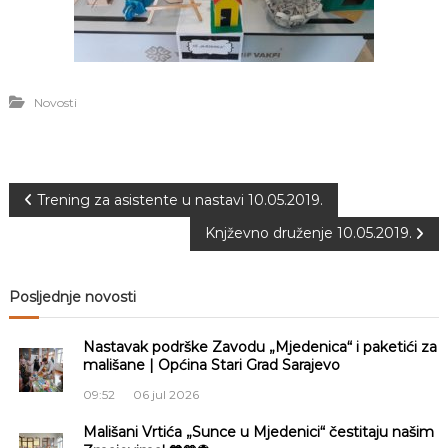
a
S
a
r
a
Novosti
j
e
v
o
N
Trening za asistente u nastavi 10.05.2019.
Knjževno druženje 10.05.2019.
a
v
Posljednje novosti
i
Nastavak podrške Zavodu „Mjedenica“ i paketići za
mališane | Općina Stari Grad Sarajevo
g
09:52
06 jul 2026
a
Mališani Vrtića „Sunce u Mjedenici“ čestitaju našim