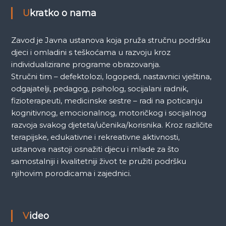
a
Ukratko o nama
Zavod je Javna ustanova koja pruža stručnu podršku
djeci i omladini s teškoćama u razvoju kroz
individualizirane programe obrazovanja.
Stručni tim – defektolozi, logopedi, nastavnici vještina,
odgajatelji, pedagog, psiholog, socijalani radnik,
fizioterapeuti, medicinske sestre – radi na poticanju
kognitivnog, emocionalnog, motoričkog i socijalnog
razvoja svakog djeteta/učenika/korisnika. Kroz različite
terapijske, edukativne i rekreativne aktivnosti,
ustanova nastoji osnažiti djecu i mlade za što
samostalniji i kvalitetniji život te pružiti podršku
njihovim porodicama i zajednici.
Video