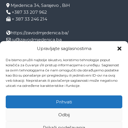
Mjedenica 34, Sarajevo , BiH
+387 33 207 962
+ 387 33 246 214
https://zavodmjedenica.ba/
ju@zavodmjedenica.ba
info@zamjed.edu.ba
Upravljajte saglasnostima
Da bismo pružili najbolje iskustvo, koristimo tehnologije poput
Direktor:
+ 387 33 207 963
kolačića za čuvanje i/ili pristup informacijama o uređaju. Saglasnost
Sekretar:
+ 387 33 215 668
sa ovim tehnologijama će nam omogućiti da obrađujemo podatke
Pedagog:
+ 387 33 246 212
kao što su ponašanje pri pregledanju ili jedinstveni ID-ovi na ovoj
veb lokaciji. Nepristanak ili povlačenje saglasnosti može negativno
Psiholog:
+ 387 33 246 208
uticati na određene karakteristike i funkcije.
Socijalni radnik:
+ 387 33 207 001
Prihvati
Odbij
Copyright © 2026
ZAVOD MJEDENICA SARAJEVO
All rights reserved.
Theme:
Flash
by ThemeGrill. Powered by
WordPress
Prikaži podešavanja