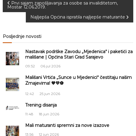
N
Prvi sajam zapošljavanja za osobe sa invaliditetom,
Mostar 12.06.2019.
a
Najljepša Općina ispratila najljepše maturante
v
Posljednje novosti
i
Nastavak podrške Zavodu „Mjedenica“ i paketići za
g
mališane | Općina Stari Grad Sarajevo
09:52
06 jul 2026
a
Mališani Vrtića „Sunce u Mjedenici“ čestitaju našim
Zmajevima! 💙💛⚽
c
12:42
25 jun 2026
i
Trening disanja
j
11:48
18 jun 2026
a
Mali maturanti spremni za nove izazove
13:56
12 jun 2026