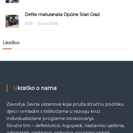
č
Defile maturanata Općine Stari Grad
l
13:53
12 jun 2026
a
n
LikeBox
a
k
a
Ukratko o nama
Zavod je Javna ustanova koja pruža stručnu podršku
djeci i omladini s teškoćama u razvoju kroz
individualizirane programe obrazovanja.
Stručni tim – defektolozi, logopedi, nastavnici vještina,
odgajatelji, pedagog, psiholog, socijalani radnik,