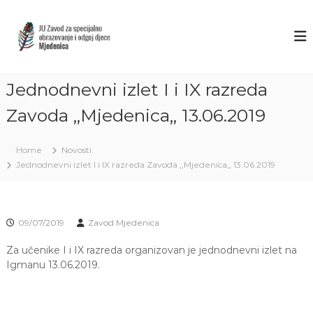
S
k
Z
J
U
i
A
Z
p
V
a
t
O
v
o
o
Jednodnevni izlet I i IX razreda
D
c
d
M
o
z
Zavoda ,,Mjedenica,, 13.06.2019
J
a
n
s
t
E
p
Home
Novosti
e
D
e
Jednodnevni izlet I i IX razreda Zavoda ,,Mjedenica,, 13.06.2019
n
E
c
t
i
N
j
I
a
C
l
09/07/2019
Zavod Mjedenica
n
A
o
Za učenike I i IX razreda organizovan je jednodnevni izlet na
S
o
Igmanu 13.06.2019.
A
b
r
R
a
A
z