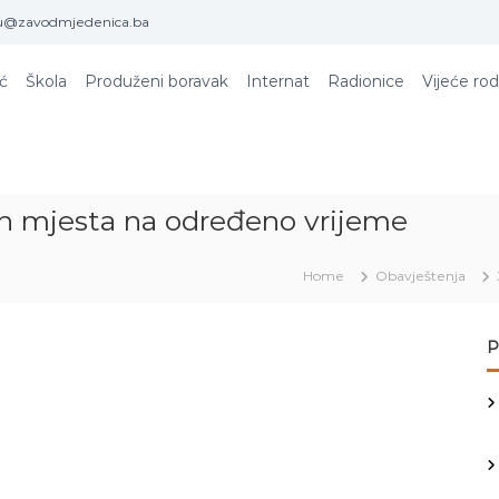
u@zavodmjedenica.ba
ić
Škola
Produženi boravak
Internat
Radionice
Vijeće rod
ih mjesta na određeno vrijeme
Home
Obavještenja
P