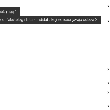
šnji sjaj”
k defekotolog i lista kandidata koji ne ispunjavaju uslove