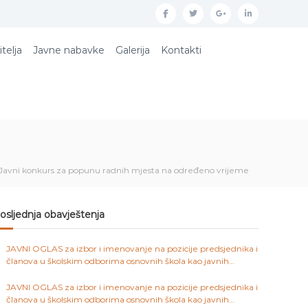
f
t
g
l
a
w
o
i
itelja
Javne nabavke
Galerija
Kontakti
c
i
o
n
e
t
g
k
b
t
l
e
o
e
e
d
o
r
p
i
k
l
n
Javni konkurs za popunu radnih mjesta na određeno vrijeme
u
s
osljednja obavještenja
JAVNI OGLAS za izbor i imenovanje na pozicije predsjednika i
članova u školskim odborima osnovnih škola kao javnih
ustanova na području Kantona Sarajevo
JAVNI OGLAS za izbor i imenovanje na pozicije predsjednika i
članova u školskim odborima osnovnih škola kao javnih