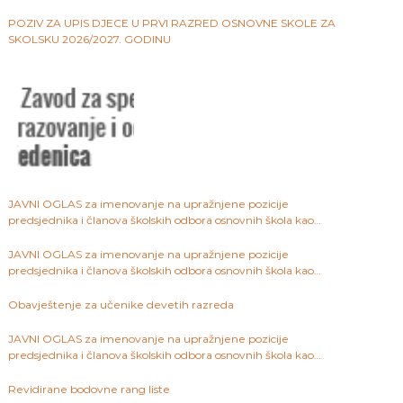
ustanova na području Kantona Sarajevo
POZIV ZA UPIS DJECE U PRVI RAZRED OSNOVNE SKOLE ZA
SKOLSKU 2026/2027. GODINU
JAVNI OGLAS za imenovanje na upražnjene pozicije
predsjednika i članova školskih odbora osnovnih škola kao
javnih ustanova na području Kantona Sarajevo
JAVNI OGLAS za imenovanje na upražnjene pozicije
predsjednika i članova školskih odbora osnovnih škola kao
javnih ustanova na području Kantona Sarajevo
Obavještenje za učenike devetih razreda
JAVNI OGLAS za imenovanje na upražnjene pozicije
predsjednika i članova školskih odbora osnovnih škola kao
javnih ustanova na području Kantona Sarajevo
Revidirane bodovne rang liste