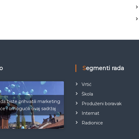
eo
Segmenti rada
Vrtić
Škola
 da biste prihvatili marketing
Produženi boravak
iće i omogućili ovaj sadržaj
Internat
Radionice