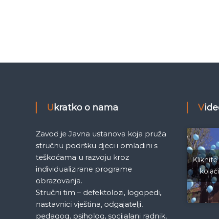
a
e
M
č
j
e
l
d
e
a
n
i
c
n
a
Ukratko o nama
Vid
S
a
a
r
k
Zavod je Javna ustanova koja pruža
a
stručnu podršku djeci i omladini s
j
a
teškoćama u razvoju kroz
e
Kliknite
individualizirane programe
v
kolač
o
obrazovanja.
Stručni tim – defektolozi, logopedi,
nastavnici vještina, odgajatelji,
pedagog, psiholog, socijalani radnik,