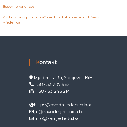
Bodovne rang liste
Konkurs za popunu upražnjenih radnih mjesta u JU Zavod
Mjedenica
Kontakt
Mjedenica 34, Sarajevo , BiH
+387 33 207 962
+ 387 33 246 214
https://zavodmjedenica.ba/
ju@zavodmjedenica.ba
info@zamjed.edu.ba