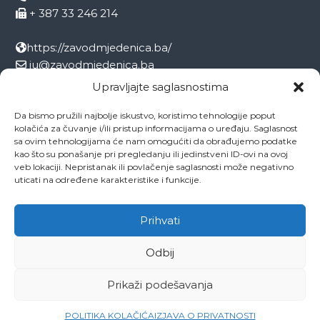
+ 387 33 246 214
https://zavodmjedenica.ba/
ju@zavodmjedenica.ba
info@zamjed.edu.ba
Upravljajte saglasnostima
Da bismo pružili najbolje iskustvo, koristimo tehnologije poput
Direktor:
+ 387 33 207 963
kolačića za čuvanje i/ili pristup informacijama o uređaju. Saglasnost
Sekretar:
+ 387 33 215 668
sa ovim tehnologijama će nam omogućiti da obrađujemo podatke
Pedagog:
+ 387 33 246 212
kao što su ponašanje pri pregledanju ili jedinstveni ID-ovi na ovoj
veb lokaciji. Nepristanak ili povlačenje saglasnosti može negativno
Psiholog:
+ 387 33 246 208
uticati na određene karakteristike i funkcije.
Socijalni radnik:
+ 387 33 207 001
Prihvati
Odbij
Copyright © 2026
ZAVOD MJEDENICA SARAJEVO
All rights reserved.
Theme:
Flash
by ThemeGrill. Powered by
WordPress
Prikaži podešavanja
O ustanovi
Ovo je naša Mjedenica
Dokumenti
Projekti
Zaposlenici
Kontakti
POLITIKA KOLAČIĆA
IZJAVA O PRIVATNOSTI