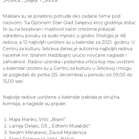
„Pčelica“, „Bajka“ i „Sunce“.
a
S
Mališani su se posebno potrudili oko zadane teme pod
a
r
nazivom: ‘Sa Općinom Stari Grad Sarajevo kroz godišnja doba’,
a
te su na kreativan i maštovit način crtežima prikazali
j
određenu poruku za svaki mjesec u godini. Pristiglo je 48
e
radova, a 12 najboljih uvršteni su u kalendar za 2021. godinu. U
v
Centru za kulturu Jelićeva danas je autorima najboljih radova
o
načelnik mr. Ibrahim Hadžibajrić uručio novčane nagrade i
zahvalnice. Radovi učenika i polaznika vrtića koji nisu uvršteni
u kalendar izloženi su u Centru za kulturu u Jelićevoj i mogu
se pogledati do petka (25. decembra) u periodu od 09,00 do
15,00 sati.
Najbolje radove uvrštene u kalendar izabrala je stručna
komisija, a nagrade su pripale:
Majra Manko, Vrtić „Biseri“
Lamija Delalić, OŠ „ Edhem Mulabdić“
Nedim Mlinarević, Zavod Mjedenica
Esma Dizdarević, Vrtić „Bajka“