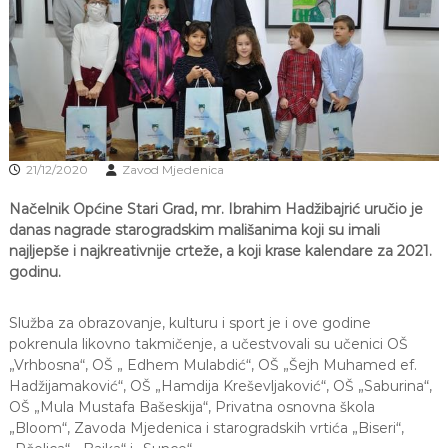
J
o
v
E
a
V
n
O
j
e
i
o
d
21/12/2020
Zavod Mjedenica
g
o
Načelnik Općine Stari Grad, mr. Ibrahim Hadžibajrić uručio je
j
danas nagrade starogradskim mališanima koji su imali
d
j
najljepše i najkreativnije crteže, a koji krase kalendare za 2021.
e
godinu.
c
e
M
Služba za obrazovanje, kulturu i sport je i ove godine
j
pokrenula likovno takmičenje, a učestvovali su učenici OŠ
e
„Vrhbosna“, OŠ „ Edhem Mulabdić“, OŠ „Šejh Muhamed ef.
d
Hadžijamaković“, OŠ „Hamdija Kreševljaković“, OŠ „Saburina“,
e
OŠ „Mula Mustafa Bašeskija“, Privatna osnovna škola
n
„Bloom“, Zavoda Mjedenica i starogradskih vrtića „Biseri“,
i
c