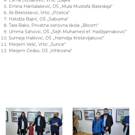
Emina Hantalašević, OŠ „Mula Mustafa Bašeskija“
Ali Bektešević, Vrtić „Pčelica“
Hatidža Bajrić, OŠ „Saburina“
Tara Bako, Privatna osnovna škola „Bloom“
Umma Šahović, OŠ „Šejh Muhamed ef. Hadžijamaković“
Sumeja Halilović, OŠ „Hamdija Kreševljaković“
Merjem Velić, Vrtić „Sunce“
Merjem Ćesko, OŠ „Vrhbosna“