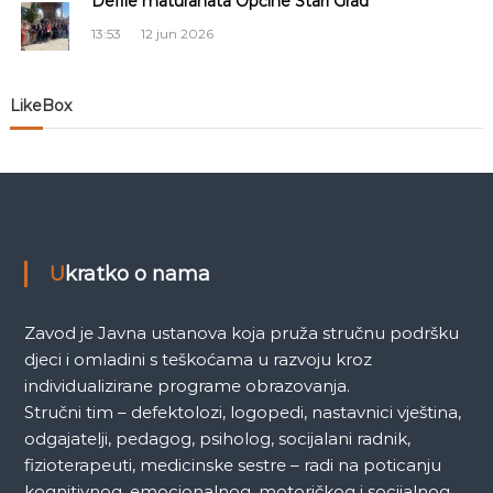
Defile maturanata Općine Stari Grad
l
13:53
12 jun 2026
a
n
LikeBox
a
k
a
Ukratko o nama
Zavod je Javna ustanova koja pruža stručnu podršku
djeci i omladini s teškoćama u razvoju kroz
individualizirane programe obrazovanja.
Stručni tim – defektolozi, logopedi, nastavnici vještina,
odgajatelji, pedagog, psiholog, socijalani radnik,
fizioterapeuti, medicinske sestre – radi na poticanju
kognitivnog, emocionalnog, motoričkog i socijalnog