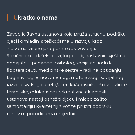
a
Ukratko o nama
Zavod je Javna ustanova koja pruža stručnu podršku
djeci i omladini s teškoćama u razvoju kroz
individualizirane programe obrazovanja.
Stručni tim – defektolozi, logopedi, nastavnici vještina,
odgajatelji, pedagog, psiholog, socijalani radnik,
fizioterapeuti, medicinske sestre – radi na poticanju
kognitivnog, emocionalnog, motoričkog i socijalnog
razvoja svakog djeteta/učenika/korisnika. Kroz različite
terapijske, edukativne i rekreativne aktivnosti,
ustanova nastoji osnažiti djecu i mlade za što
samostalniji i kvalitetniji život te pružiti podršku
njihovim porodicama i zajednici.