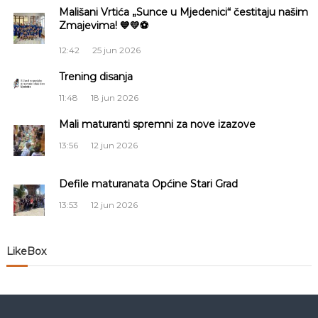
Mališani Vrtića „Sunce u Mjedenici“ čestitaju našim
c
Zmajevima! 💙💛⚽
i
12:42
25 jun 2026
Trening disanja
j
11:48
18 jun 2026
a
Mali maturanti spremni za nove izazove
č
13:56
12 jun 2026
l
Defile maturanata Općine Stari Grad
13:53
12 jun 2026
a
n
LikeBox
a
k