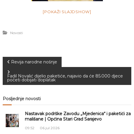
[POKAŽI SLAJDSHOW]
Novosti
N
Revija narodne nošnje
a
Fadil Novalić dijelio paketiće, najavio da će 85.000 djece
početi dobijati doplatak
v
Posljednje novosti
i
Nastavak podrške Zavodu „Mjedenica“ i paketići za
g
mališane | Općina Stari Grad Sarajevo
a
09:52
06 jul 2026