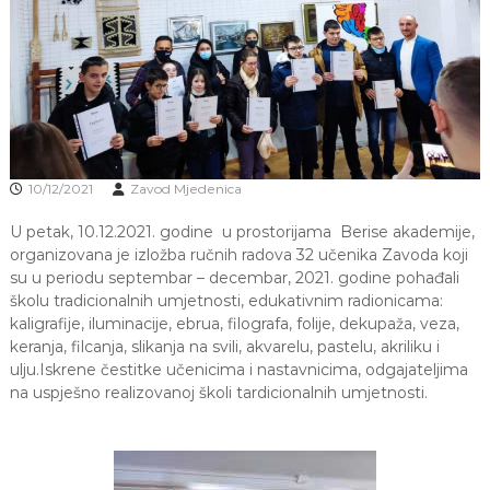
J
o
v
E
a
V
n
O
j
e
i
o
d
10/12/2021
Zavod Mjedenica
g
o
U petak, 10.12.2021. godine u prostorijama Berise akademije,
j
d
organizovana je izložba ručnih radova 32 učenika Zavoda koji
j
su u periodu septembar – decembar, 2021. godine pohađali
e
školu tradicionalnih umjetnosti, edukativnim radionicama:
c
kaligrafije, iluminacije, ebrua, filografa, folije, dekupaža, veza,
e
keranja, filcanja, slikanja na svili, akvarelu, pastelu, akriliku i
M
ulju.Iskrene čestitke učenicima i nastavnicima, odgajateljima
j
e
na uspješno realizovanoj školi tardicionalnih umjetnosti.
d
e
n
i
c