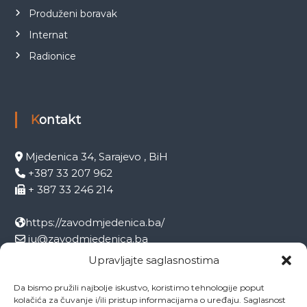
Produženi boravak
Internat
Radionice
Kontakt
Mjedenica 34, Sarajevo , BiH
+387 33 207 962
+ 387 33 246 214
https://zavodmjedenica.ba/
ju@zavodmjedenica.ba
info@zamjed.edu.ba
Upravljajte saglasnostima
Da bismo pružili najbolje iskustvo, koristimo tehnologije poput
Direktor:
+ 387 33 207 963
kolačića za čuvanje i/ili pristup informacijama o uređaju. Saglasnost