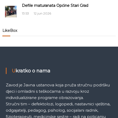
č
Defile maturanata Općine Stari Grad
l
13:53
12 jun 2026
a
LikeBox
n
a
k
a
Ukratko o nama
Zavod je Javna ustanova koja pruža stručnu podršku
djeci i omladini s teškoćama u razvoju kroz
individualizirane programe obrazovanja.
Stručni tim – defektolozi, logopedi, nastavnici vještina,
odgajatelji, pedagog, psiholog, socijalani radnik,
fizioterapeuti, medicinske sestre – radi na poticanju