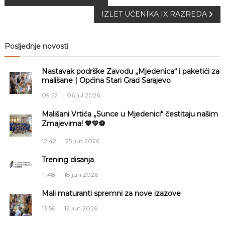
IZLET UČENIKA IX RAZREDA
a
v
Posljednje novosti
i
Nastavak podrške Zavodu „Mjedenica“ i paketići za
mališane | Općina Stari Grad Sarajevo
g
09:52
06 jul 2026
a
Mališani Vrtića „Sunce u Mjedenici“ čestitaju našim
Zmajevima! 💙💛⚽
c
12:42
25 jun 2026
i
Trening disanja
11:48
18 jun 2026
j
Mali maturanti spremni za nove izazove
a
13:56
12 jun 2026