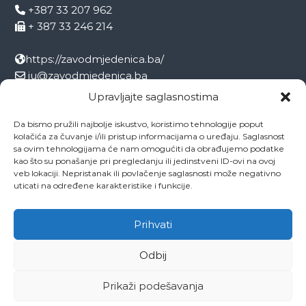
+387 33 207 962
+ 387 33 246 214
https://zavodmjedenica.ba/
ju@zavodmjedenica.ba
info@zamjed.edu.ba
Upravljajte saglasnostima
Da bismo pružili najbolje iskustvo, koristimo tehnologije poput
Direktor:
+ 387 33 207 963
kolačića za čuvanje i/ili pristup informacijama o uređaju. Saglasnost
Sekretar:
+ 387 33 215 668
sa ovim tehnologijama će nam omogućiti da obrađujemo podatke
Pedagog:
+ 387 33 246 212
kao što su ponašanje pri pregledanju ili jedinstveni ID-ovi na ovoj
veb lokaciji. Nepristanak ili povlačenje saglasnosti može negativno
Psiholog:
+ 387 33 246 208
uticati na određene karakteristike i funkcije.
Socijalni radnik:
+ 387 33 207 001
Prihvati
Odbij
Copyright © 2026
ZAVOD MJEDENICA SARAJEVO
All rights reserved.
Theme:
Flash
by ThemeGrill. Powered by
WordPress
Prikaži podešavanja
O ustanovi
Ovo je naša Mjedenica
Dokumenti
Projekti