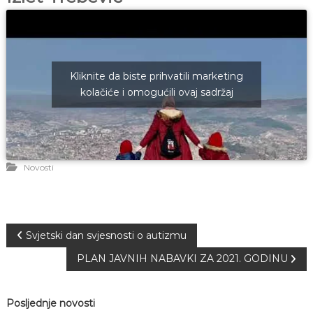
J
o
v
E
a
V
n
O
j
e
Kliknite da biste prihvatili marketing
i
kolačiće i omogućili ovaj sadržaj
o
d
g
o
j
d
Novosti
j
e
c
e
M
N
Svjetski dan svjesnosti o autizmu
j
e
PLAN JAVNIH NABAVKI ZA 2021. GODINU
d
a
e
n
v
i
Posljednje novosti
c