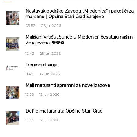
a
i
S
Nastavak podrške Zavodu „Mjedenica“ i paketići za
a
mališane | Općina Stari Grad Sarajevo
g
r
09:52
06 jul 2026
a
j
a
Mališani Vrtića „Sunce u Mjedenici“ čestitaju našim
e
Zmajevima! 💙💛⚽
v
c
o
12:42
25 jun 2026
i
Trening disanja
11:48
18 jun 2026
j
Mali maturanti spremni za nove izazove
a
13:56
12 jun 2026
č
Defile maturanata Općine Stari Grad
l
13:53
12 jun 2026
a