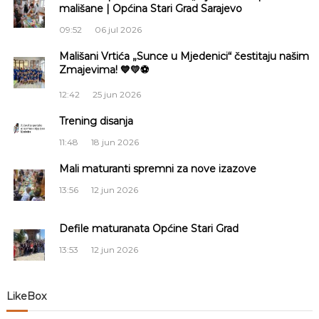
mališane | Općina Stari Grad Sarajevo
g
09:52
06 jul 2026
a
Mališani Vrtića „Sunce u Mjedenici“ čestitaju našim
Zmajevima! 💙💛⚽
c
12:42
25 jun 2026
i
Trening disanja
11:48
18 jun 2026
j
Mali maturanti spremni za nove izazove
a
13:56
12 jun 2026
č
Defile maturanata Općine Stari Grad
l
13:53
12 jun 2026
a
LikeBox
n