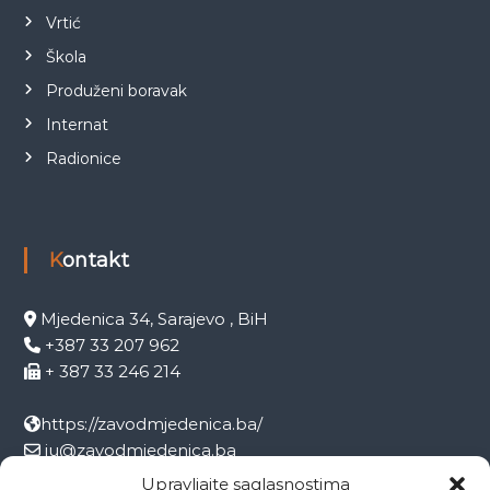
Vrtić
Škola
Produženi boravak
Internat
Radionice
Kontakt
Mjedenica 34, Sarajevo , BiH
+387 33 207 962
+ 387 33 246 214
https://zavodmjedenica.ba/
ju@zavodmjedenica.ba
info@zamjed.edu.ba
Upravljajte saglasnostima