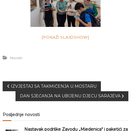
[POKAŽI SLAJDSHOW]
Novosti
N
IZVJEŠTAJ SA TAKMIČENJA U MOSTARU
DAN SJEĆANJA NA UBIJENU DJECU SARAJEVA
a
v
Posljednje novosti
i
Nastavak podrške Zavodu „Mjedenica“ i paketići za