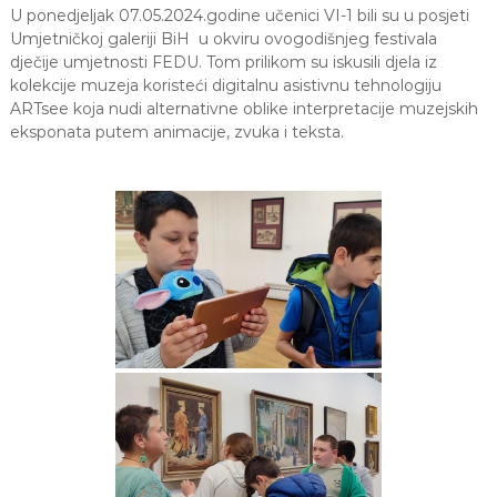
U ponedjeljak 07.05.2024.godine učenici VI-1 bili su u posjeti
a
S
Umjetničkoj galeriji BiH u okviru ovogodišnjeg festivala
a
dječije umjetnosti FEDU. Tom prilikom su iskusili djela iz
r
kolekcije muzeja koristeći digitalnu asistivnu tehnologiju
a
ARTsee koja nudi alternativne oblike interpretacije muzejskih
j
eksponata putem animacije, zvuka i teksta.
e
v
o