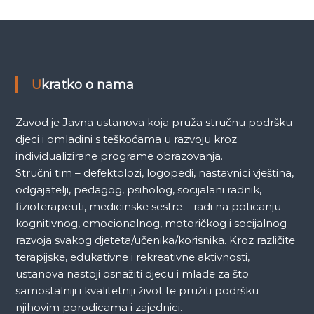
a
k
a
Ukratko o nama
Zavod je Javna ustanova koja pruža stručnu podršku
djeci i omladini s teškoćama u razvoju kroz
individualizirane programe obrazovanja.
Stručni tim – defektolozi, logopedi, nastavnici vještina,
odgajatelji, pedagog, psiholog, socijalani radnik,
fizioterapeuti, medicinske sestre – radi na poticanju
kognitivnog, emocionalnog, motoričkog i socijalnog
razvoja svakog djeteta/učenika/korisnika. Kroz različite
terapijske, edukativne i rekreativne aktivnosti,
ustanova nastoji osnažiti djecu i mlade za što
samostalniji i kvalitetniji život te pružiti podršku
njihovim porodicama i zajednici.