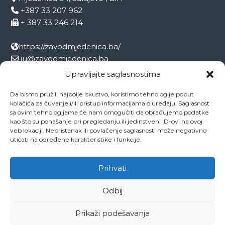
+387 33 207 962
+ 387 33 246 214
https://zavodmjedenica.ba/
ju@zavodmjedenica.ba
info@zamjed.edu.ba
Upravljajte saglasnostima
Da bismo pružili najbolje iskustvo, koristimo tehnologije poput
Direktor:
+ 387 33 207 963
kolačića za čuvanje i/ili pristup informacijama o uređaju. Saglasnost
Sekretar:
+ 387 33 215 668
sa ovim tehnologijama će nam omogućiti da obrađujemo podatke
Pedagog:
+ 387 33 246 212
kao što su ponašanje pri pregledanju ili jedinstveni ID-ovi na ovoj
veb lokaciji. Nepristanak ili povlačenje saglasnosti može negativno
Psiholog:
+ 387 33 246 208
uticati na određene karakteristike i funkcije.
Socijalni radnik:
+ 387 33 207 001
Prihvati
Odbij
Copyright © 2026
ZAVOD MJEDENICA SARAJEVO
All rights reserved.
Theme:
Flash
by ThemeGrill. Powered by
WordPress
Prikaži podešavanja
O ustanovi
Ovo je naša Mjedenica
Dokumenti
Projekti