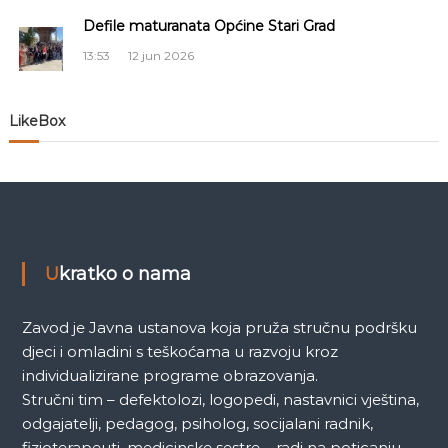
č
Defile maturanata Općine Stari Grad
l
13:53
12 jun 2026
a
LikeBox
n
a
k
a
Ukratko o nama
Zavod je Javna ustanova koja pruža stručnu podršku
djeci i omladini s teškoćama u razvoju kroz
individualizirane programe obrazovanja.
Stručni tim – defektolozi, logopedi, nastavnici vještina,
odgajatelji, pedagog, psiholog, socijalani radnik,
fizioterapeuti, medicinske sestre – radi na poticanju