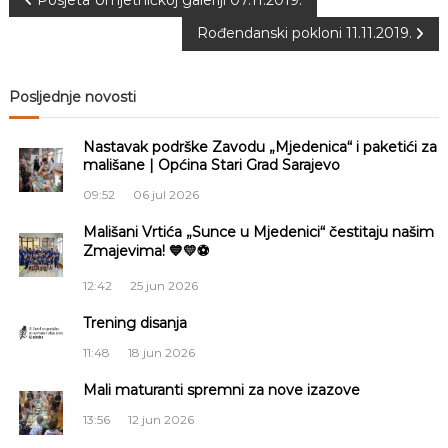
N
Posjeta Umjetničkoj galeriji 07.11.2019.
Rođendanski pokloni 11.11.2019.
a
v
Posljednje novosti
i
Nastavak podrške Zavodu „Mjedenica“ i paketići za
mališane | Općina Stari Grad Sarajevo
g
09:52
06 jul 2026
a
Mališani Vrtića „Sunce u Mjedenici“ čestitaju našim
Zmajevima! 💙💛⚽
c
12:42
25 jun 2026
i
Trening disanja
11:48
18 jun 2026
j
Mali maturanti spremni za nove izazove
a
13:56
12 jun 2026