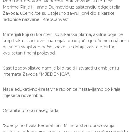
Pod mentorstvom akademski obrazovanih umjetnica
J
o
Merime Pirije i Hanne Dujmović uz asistenciju odgajatelja
v
E
Zavoda, učenici/ce su uspješno završili prvi dio slikarske
a
V
radionice nazvane ‘’KrepCanvas’’.
n
O
j
e
Materijali koji su korišteni su slikarska platna, akri
lne boje, te
i
krep traka – spoj ovih materijala omogućio je učenicima/cama
o
d
da se na svojstven način izraze, te dobiju zaista efektan i
g
kvalitetan finalni proizvod.
o
j
d
Čast i zadovoljstvo nam je bilo raditi i stvarati u ambijentu
j
internata Zavoda ‘’MJEDENICA’’.
e
c
e
Naše edukativno-kreativne radionice nastavljamo do kraja
M
mjeseca novembra.
j
e
d
Ostanite u toku našeg rada.
e
n
*Specijalno hvala Federalnom Ministarstvu obrazovanja i
i
c
nauke na odobrenim sredstvima za realizaciju našeg projekta.