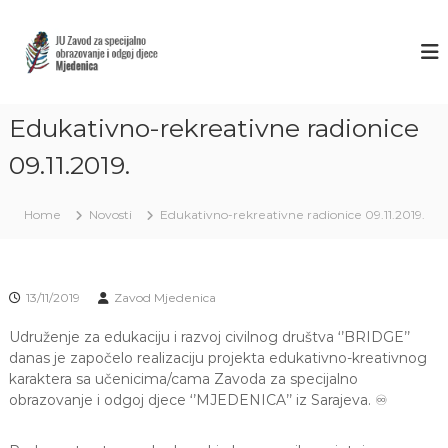
S
k
Z
J
U
i
A
Z
p
V
a
t
O
v
o
o
Edukativno-rekreativne radionice
D
c
d
M
o
z
09.11.2019.
J
a
n
s
t
E
p
Home
Novosti
Edukativno-rekreativne radionice 09.11.2019.
e
D
e
n
E
c
t
i
N
j
I
13/11/2019
Zavod Mjedenica
a
C
l
n
Udruženje za edukaciju i razvoj civilnog društva ‘’BRIDGE’’
A
o
danas je započelo realizaciju projekta edukativno-kreativnog
S
o
karaktera sa učenicima/cama Zavoda za specijalno
A
b
obrazovanje i odgoj djece ‘’MJEDENICA’’ iz Sarajeva.
♾
r
R
a
A
z