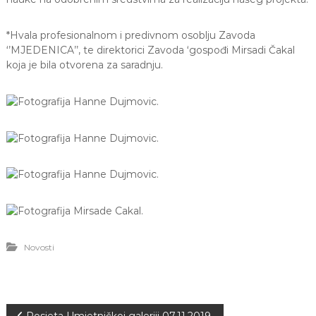
a
S
*Hvala profesionalnom i predivnom osoblju Zavoda
a
r
‘’MJEDENICA’’, te direktorici Zavoda ‘gospođi Mirsadi Čakal
a
koja je bila otvorena za saradnju.
j
e
v
o
Novosti