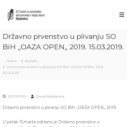
S
k
Z
J
U
i
A
Z
p
V
a
t
O
v
o
o
Državno prvenstvo u plivanju SO
D
c
d
M
o
z
BiH ,,OAZA OPEN,, 2019. 15.03.2019.
J
a
n
s
t
E
p
Home
Novosti
e
D
e
Državno prvenstvo u plivanju SO BiH ,,OAZA OPEN,, 2019.
n
E
c
15.03.2019.
t
i
N
j
I
a
C
l
n
23/03/2019
Zavod Mjedenica
A
o
S
o
Državno prvenstvo u plivanju SO BiH ,,OAZA OPEN,, 2019.
A
b
r
R
a
U petak 15.marta održano je Državno prvenstvo u
A
z