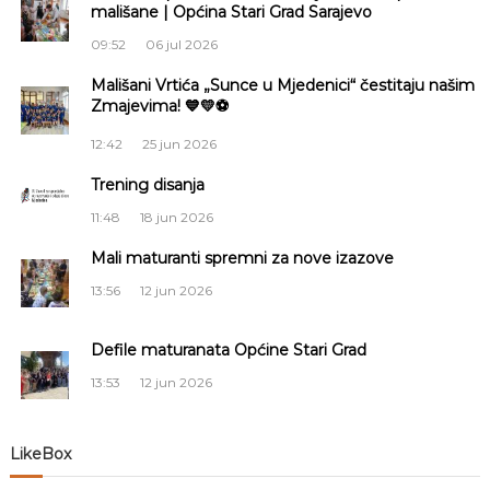
g
mališane | Općina Stari Grad Sarajevo
a
S
a
09:52
06 jul 2026
a
r
Mališani Vrtića „Sunce u Mjedenici“ čestitaju našim
c
a
Zmajevima! 💙💛⚽
j
e
i
12:42
25 jun 2026
v
o
Trening disanja
j
11:48
18 jun 2026
a
Mali maturanti spremni za nove izazove
č
13:56
12 jun 2026
l
Defile maturanata Općine Stari Grad
13:53
12 jun 2026
a
n
LikeBox