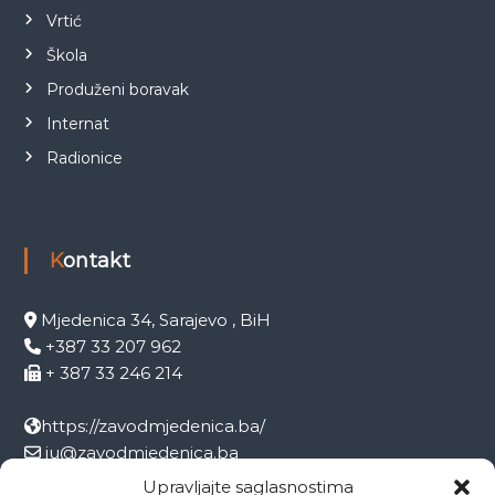
Vrtić
Škola
Produženi boravak
Internat
Radionice
Kontakt
Mjedenica 34, Sarajevo , BiH
+387 33 207 962
+ 387 33 246 214
https://zavodmjedenica.ba/
ju@zavodmjedenica.ba
info@zamjed.edu.ba
Upravljajte saglasnostima