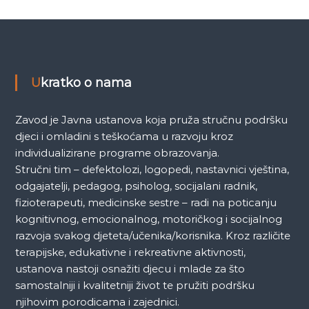
a
k
a
Ukratko o nama
Zavod je Javna ustanova koja pruža stručnu podršku
djeci i omladini s teškoćama u razvoju kroz
individualizirane programe obrazovanja.
Stručni tim – defektolozi, logopedi, nastavnici vještina,
odgajatelji, pedagog, psiholog, socijalani radnik,
fizioterapeuti, medicinske sestre – radi na poticanju
kognitivnog, emocionalnog, motoričkog i socijalnog
razvoja svakog djeteta/učenika/korisnika. Kroz različite
terapijske, edukativne i rekreativne aktivnosti,
ustanova nastoji osnažiti djecu i mlade za što
samostalniji i kvalitetniji život te pružiti podršku
njihovim porodicama i zajednici.