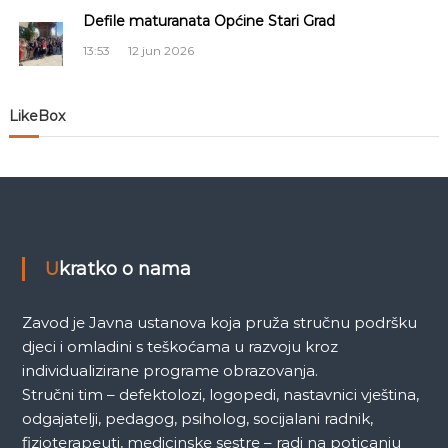
č
Defile maturanata Općine Stari Grad
l
13:53
12 jun 2026
a
LikeBox
n
a
k
a
Ukratko o nama
Zavod je Javna ustanova koja pruža stručnu podršku
djeci i omladini s teškoćama u razvoju kroz
individualizirane programe obrazovanja.
Stručni tim – defektolozi, logopedi, nastavnici vještina,
odgajatelji, pedagog, psiholog, socijalani radnik,
fizioterapeuti, medicinske sestre – radi na poticanju