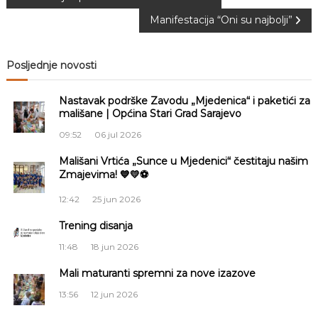
a
Manifestacija “Oni su najbolji”
S
a
a
r
v
a
Posljednje novosti
j
e
i
v
Nastavak podrške Zavodu „Mjedenica“ i paketići za
o
mališane | Općina Stari Grad Sarajevo
g
09:52
06 jul 2026
a
Mališani Vrtića „Sunce u Mjedenici“ čestitaju našim
Zmajevima! 💙💛⚽
c
12:42
25 jun 2026
i
Trening disanja
11:48
18 jun 2026
j
Mali maturanti spremni za nove izazove
a
13:56
12 jun 2026