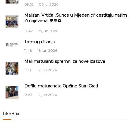
a
09:52
06 jul 2026
Mališani Vrtića „Sunce u Mjedenici“ čestitaju našim
c
Zmajevima! 💙💛⚽
i
12:42
25 jun 2026
Trening disanja
j
11:48
18 jun 2026
a
Mali maturanti spremni za nove izazove
č
13:56
12 jun 2026
l
Defile maturanata Općine Stari Grad
13:53
12 jun 2026
a
n
LikeBox
a