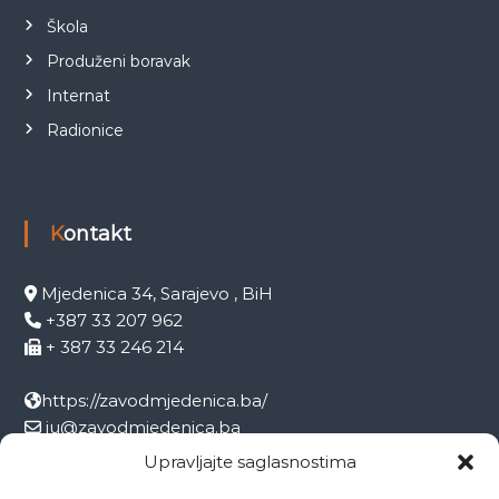
Škola
Produženi boravak
Internat
Radionice
Kontakt
Mjedenica 34, Sarajevo , BiH
+387 33 207 962
+ 387 33 246 214
https://zavodmjedenica.ba/
ju@zavodmjedenica.ba
info@zamjed.edu.ba
Upravljajte saglasnostima