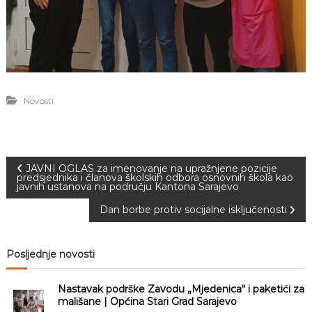
Novosti
N
JAVNI OGLAS za imenovanje na upražnjene pozicije
predsjednika i članova školskih odbora osnovnih škola kao
javnih ustanova na području Kantona Sarajevo
a
Dan borbe protiv socijalne isključenosti
v
Posljednje novosti
i
Nastavak podrške Zavodu „Mjedenica“ i paketići za
g
mališane | Općina Stari Grad Sarajevo