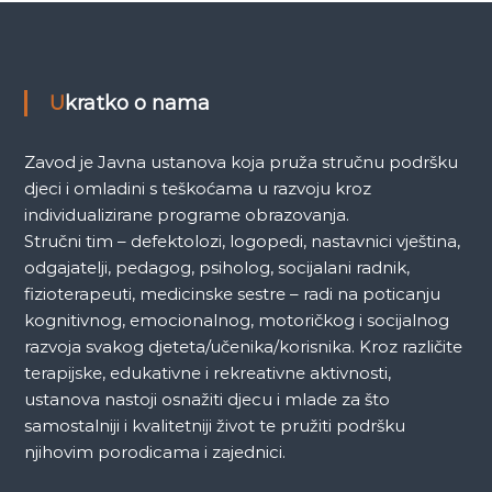
k
a
Ukratko o nama
Zavod je Javna ustanova koja pruža stručnu podršku
djeci i omladini s teškoćama u razvoju kroz
individualizirane programe obrazovanja.
Stručni tim – defektolozi, logopedi, nastavnici vještina,
odgajatelji, pedagog, psiholog, socijalani radnik,
fizioterapeuti, medicinske sestre – radi na poticanju
kognitivnog, emocionalnog, motoričkog i socijalnog
razvoja svakog djeteta/učenika/korisnika. Kroz različite
terapijske, edukativne i rekreativne aktivnosti,
ustanova nastoji osnažiti djecu i mlade za što
samostalniji i kvalitetniji život te pružiti podršku
njihovim porodicama i zajednici.