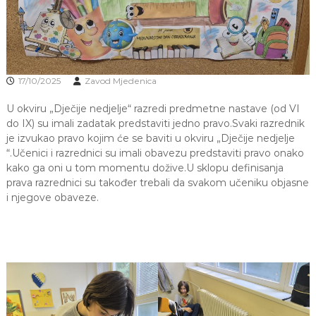
J
o
v
E
a
V
n
O
j
e
17/10/2025
Zavod Mjedenica
i
o
U okviru „Dječije nedjelje“ razredi predmetne nastave (od VI
d
do IX) su imali zadatak predstaviti jedno pravo.Svaki razrednik
g
o
je izvukao pravo kojim će se baviti u okviru „Dječije nedjelje
j
“.Učenici i razrednici su imali obavezu predstaviti pravo onako
d
kako ga oni u tom momentu dožive.U sklopu definisanja
j
prava razrednici su također trebali da svakom učeniku objasne
e
i njegove obaveze.
c
e
M
j
e
d
e
n
i
c